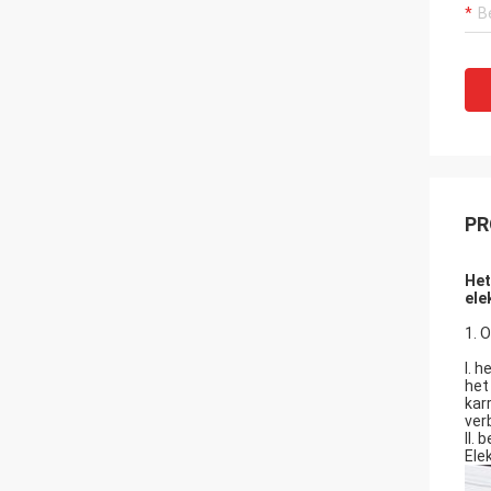
PR
Het
ele
1. 
I. 
het
kar
ver
II.
Ele