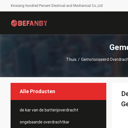
Xinxiang Hundred Percent Electrical and Mechanical Co.,Ltd
Gemo
Thuis
/
Gemotoriseerd Overdrach
Alle Producten
De
Ge
de kar van de batterijoverdracht
ongebaande overdrachtkar