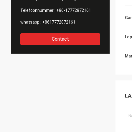
Telefoonnummer :
+86-17772872161
Gar
whatsapp :
+8617772872161
Lop
Contact
Mar
LA