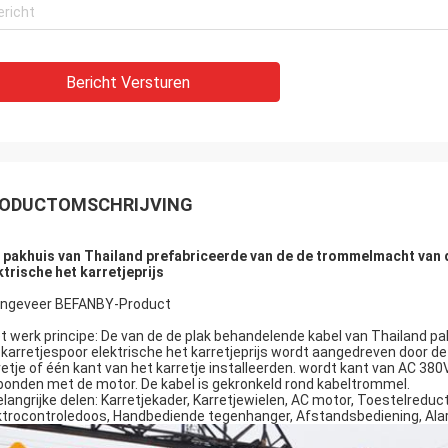
Bericht Versturen
ODUCTOMSCHRIJVING
 pakhuis van Thailand prefabriceerde van de de trommelmacht van d
ktrische het karretjeprijs
Ongeveer BEFANBY-Product
het werk principe: De van de de plak behandelende kabel van Thailand
 karretjespoor elektrische het karretjeprijs wordt aangedreven door d
retje of één kant van het karretje installeerden. wordt kant van AC 38
bonden met de motor. De kabel is gekronkeld rond kabeltrommel.
 belangrijke delen: Karretjekader, Karretjewielen, AC motor, Toestelredu
ktrocontroledoos, Handbediende tegenhanger, Afstandsbediening, Ala