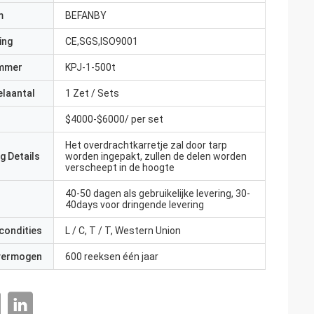
m
BEFANBY
ing
CE,SGS,ISO9001
mmer
KPJ-1-500t
elaantal
1 Zet / Sets
$4000-$6000/ per set
Het overdrachtkarretje zal door tarp
g Details
worden ingepakt, zullen de delen worden
verscheept in de hoogte
40-50 dagen als gebruikelijke levering, 30-
40days voor dringende levering
condities
L / C, T / T, Western Union
 vermogen
600 reeksen één jaar