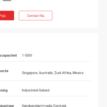
rijs
Contact Nu
scapaciteit
1-500t
n
oerde
errenbedrijf. hoop
Singapore, Australië, Zuid-Afrika, Mexico
an zijn!
ssing
Industrieel Gebied
ingstype
Handpendant+radio Controle