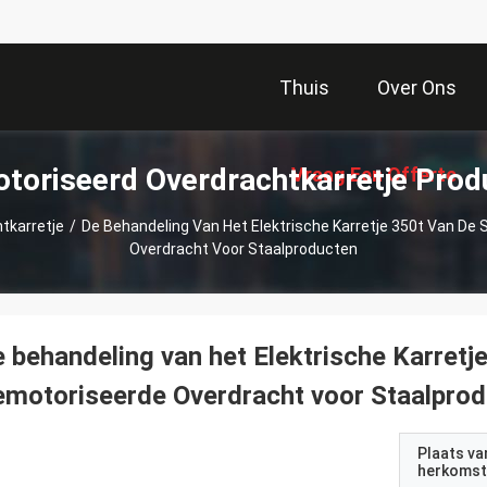
Thuis
Over Ons
toriseerd Overdrachtkarretje Prod
Vraag Een Offerte
tkarretje
/
De Behandeling Van Het Elektrische Karretje 350t Van De
Overdracht Voor Staalproducten
Aan
 behandeling van het Elektrische Karretj
motoriseerde Overdracht voor Staalpro
Plaats va
herkomst