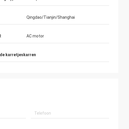
Qingdao/Tianjin/Shanghai
R
AC motor
de karretjeskarren