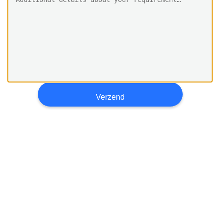
CONTACTEER
ONS
NIEUWS
VERZOEK
OM EEN
Verzend
CITAAT
SITEMAP
PRIVACY
POLICY