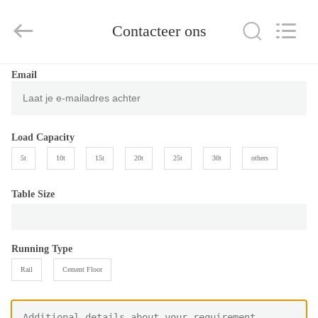
Xinxiang
Hundred
Percent
Electrical
Contacteer ons
and
Mechanical
Co.,Ltd.
All
HUIS
Rights
Email
Reserved.
PRODUCTEN
Load Capacity
ONGEVEER
5t
10t
15t
20t
25t
30t
others
ONS
Table Size
FABRIEKSREIS
Running Type
KWALITEITSCONTROLE
Rail
Cement Floor