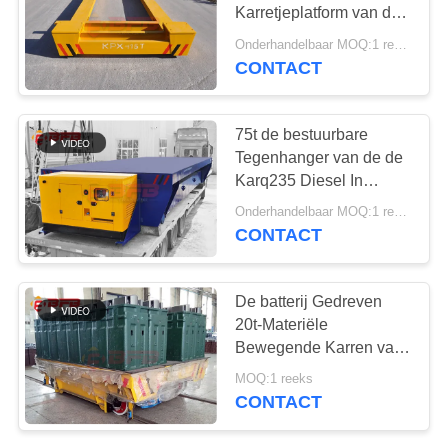
Karretjeplatform van de
Overdrachtkar met
Onderhandelbaar MOQ:1 reeks
Spoor
CONTACT
9
Industriële
75t de bestuurbare
Mecanum-wielen
Tegenhanger van de de
Karq235 Diesel In
werking gestelde Hand
Onderhandelbaar MOQ:1 reeks/reeksen
van de Vormoverdracht
CONTACT
84
De batterij Gedreven
Gemotoriseerd
20t-Materiële
Bewegende Karren van
Overdrachtkarretje
het Vormspoor
MOQ:1 reeks
CONTACT