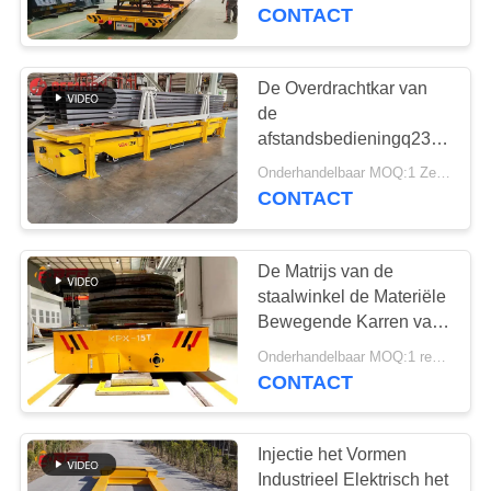
CONTACTEER
CONTACT
ONS
De Overdrachtkar van
172
NIEUWS
de
de kar van de
afstandsbedieningq235
Vorm, 25 Ton de Baai
VERZOEK
spooroverdracht
Onderhandelbaar MOQ:1 Zet / Sets
aan Baai van de
CONTACT
OM EEN
Matrijzenverandering
Kar
CITAAT
De Matrijs van de
staalwinkel de Materiële
SITEMAP
Bewegende Karren van
146
de
Onderhandelbaar MOQ:1 reeks
AGV Automatisch
Behandelingsaanhangwagen
CONTACT
PRIVACY
20t
Geleid Voertuig
POLICY
Injectie het Vormen
Industrieel Elektrisch het