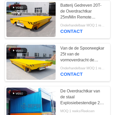
Batterij Gedreven 20T-
de Overdrachtkar
119
25m/Min Remote
Elektrische
Control van de
Onderhandelbaar MOQ:1 reeks
Spoorvorm
CONTACT
Overdrachtkar
Van de de Spoorwegkar
25t van de
vormoverdracht de
Handtegenhanger Op
41
Onderhandelbaar MOQ:1 reeks
batterijen Opration
CONTACT
Materiële
Overdrachtkarren
De Overdrachtkar van
de staal
Explosiebestendige 20t
Gemotoriseerde Vorm
MOQ:1 reeks/Reeksen