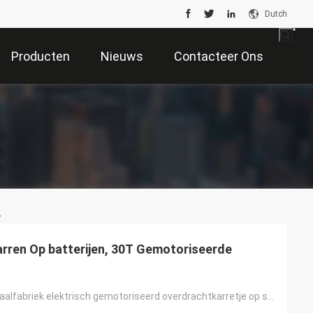
Dutch
Producten
Nieuws
Contacteer Ons
.
arren Op batterijen, 30T Gemotoriseerde
30t past de staalfabriek elektrisch gemotoriseerd overdrachtkarretje op staalspoor toe