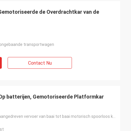
Gemotoriseerde de Overdrachtkar van de
 ongebaande transportwagen
Contact Nu
n
errenbedrijf. hoop
an zijn!
 Op batterijen, Gemotoriseerde Platformkar
Op batterijen aangedreven vervoer van baai tot baai motorisch spoorloos karretje voor containeroverd
st