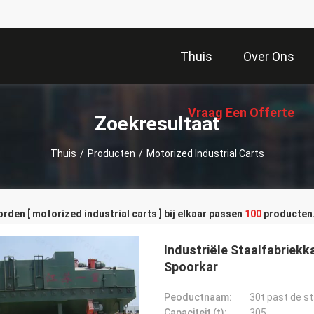
Thuis
Over Ons
Vraag Een Offerte
Zoekresultaat
Thuis
/
Producten
/
Motorized Industrial Carts
Aan
den [ motorized industrial carts ] bij elkaar passen
100
producten
Industriële Staalfabriekk
Spoorkar
Peoductnaam:
Capaciteit (t):
305