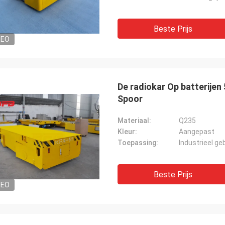
Beste Prijs
DEO
De radiokar Op batterije
Spoor
Materiaal:
Q235
Kleur:
Aangepast
Toepassing:
Industrieel ge
Beste Prijs
DEO