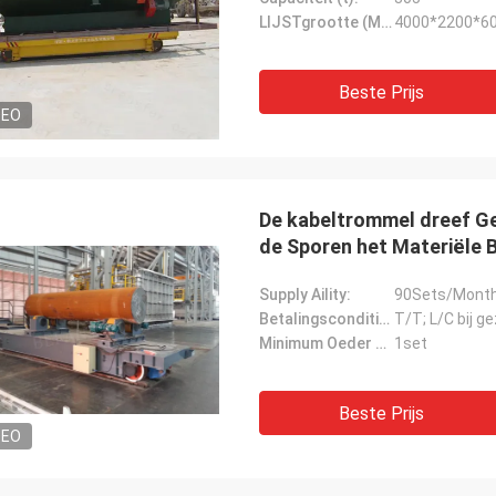
LIJSTgrootte (MM.):
4000*2200*6
Beste Prijs
DEO
De kabeltrommel dreef Ge
de Sporen het Materiële
Supply Aility:
90Sets/Mont
Betalingscondities:
T/T; L/C bij g
Minimum Oeder Hoeveelheid:
1set
Beste Prijs
DEO