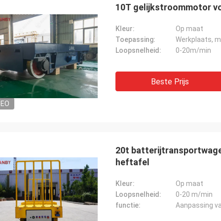
10T gelijkstroommotor vo
Kleur:
Op maat
Toepassing:
Werkplaats, ma
Loopsnelheid:
0-20m/min
Beste Prijs
DEO
20t batterijtransportwag
heftafel
Kleur:
Op maat
Loopsnelheid:
0-20 m/min
functie:
Aanpassing v