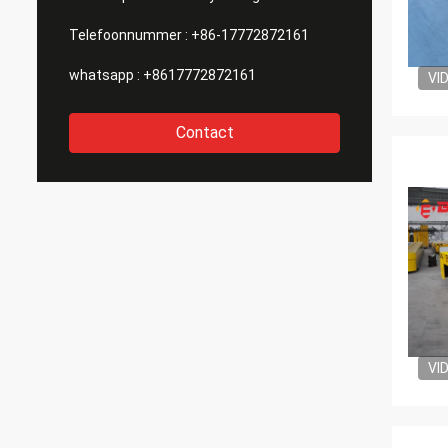
Telefoonnummer :
+86-17772872161
whatsapp :
+8617772872161
VI
Contact
VI