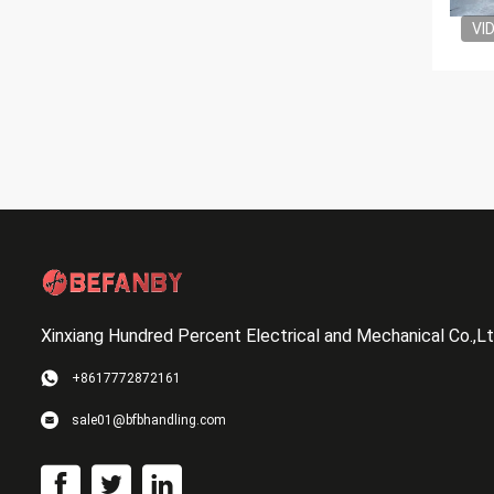
VI
Xinxiang Hundred Percent Electrical and Mechanical Co.,L
+8617772872161
sale01@bfbhandling.com