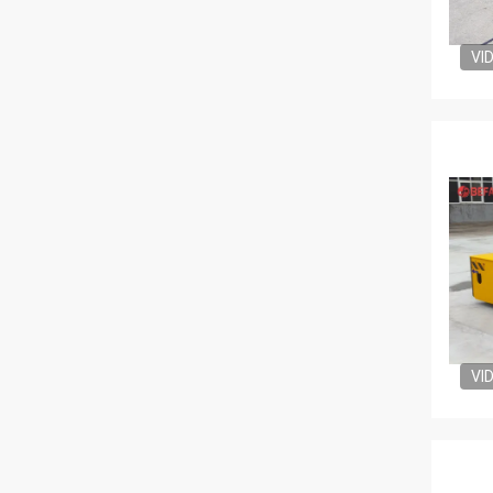
VI
VI