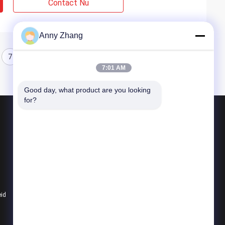
Contact Nu
Anny Zhang
7
8
7:01 AM
Good day, what product are you looking 
for?
Producten
de kar van de batterijoverdracht
ongebaande overdrachtkar
de kar van de spooroverdracht
eid
Alle categorieën