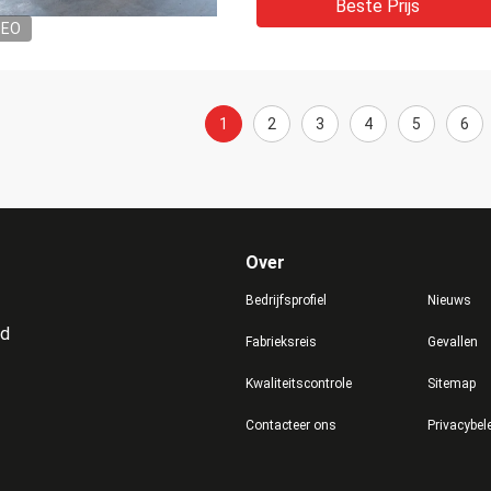
Beste Prijs
DEO
1
2
3
4
5
6
Over
Bedrijfsprofiel
Nieuws
td
Fabrieksreis
Gevallen
Kwaliteitscontrole
Sitemap
Contacteer ons
Privacybel