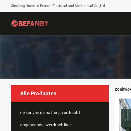
Xinxiang Hundred Percent Electrical and Mechanical Co.,Ltd
zoekwoor
Alle Producten
de kar van de batterijoverdracht
ongebaande overdrachtkar