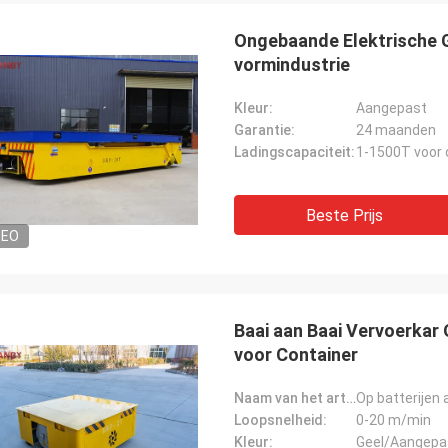
Ongebaande Elektrische 
vormindustrie
Kleur:
Aangepast
Garantie:
24 maanden
Ladingscapaciteit:
1-1500T voor
Beste Prijs
DEO
Mohammed
Ceyha
is het mijn eerste keer om aan China
en en de fabriek in één jaar
U werkelijk bent een 5 st
al te bezoeken, bewoog de
ik een vijf sterrencliënt k
Baai aan Baai Vervoerkar
kende dienst me telkens weer en
voor Container
vele interessante dingen met me. En
nt is gewerkt in onze fabriek
Naam van het artikel:
en, blij om samenwerking met u te
Loopsnelheid:
0-20 m/min
.
Kleur:
Geel/Aangepa