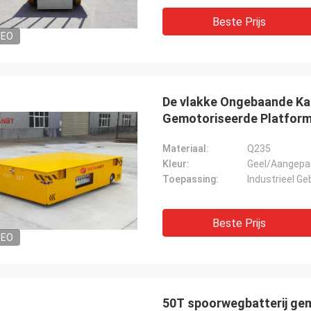
Beste Prijs
DEO
De vlakke Ongebaande Kar
Gemotoriseerde Platfor
Materiaal:
Q235
Kleur:
Geel/Aangepa
Toepassing:
Industrieel Ge
Beste Prijs
DEO
50T spoorwegbatterij ge