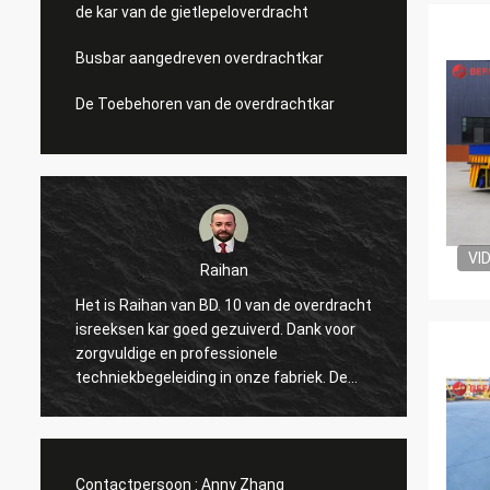
de kar van de gietlepeloverdracht
Busbar aangedreven overdrachtkar
De Toebehoren van de overdrachtkar
VI
Raihan
Het is Raihan van BD. 10 van de overdracht
Hallo, 
p
isreeksen kar goed gezuiverd. Dank voor
te kom
zorgvuldige en professionele
tweema
techniekbegeleiding in onze fabriek. De
uitste
hoop alles kan gaat goed en denkt aan
deelt 
volgende prachtige samenwerking met u!
het pu
begonn
maken
Contactpersoon :
Anny Zhang