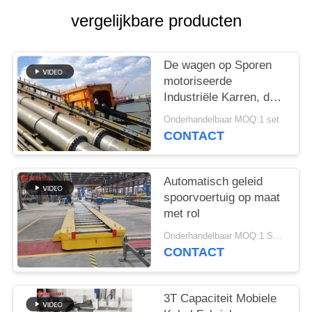
vergelijkbare producten
De wagen op Sporen
motoriseerde
Industriële Karren, de
Lorrie van de
Onderhandelbaar MOQ:1 set
Spooroverdracht met
CONTACT
Helling
Automatisch geleid
spoorvoertuig op maat
met rol
Onderhandelbaar MOQ:1 Set/Sets
CONTACT
3T Capaciteit Mobiele