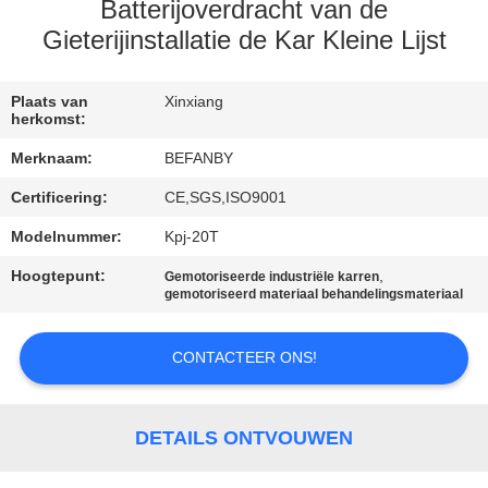
CONTACTEER
Batterijoverdracht van de
ONS
Gieterijinstallatie de Kar Kleine Lijst
NIEUWS
Plaats van
Xinxiang
herkomst:
Merknaam:
BEFANBY
VERZOEK
Certificering:
CE,SGS,ISO9001
OM EEN
Modelnummer:
Kpj-20T
CITAAT
Hoogtepunt:
,
Gemotoriseerde industriële karren
gemotoriseerd materiaal behandelingsmateriaal
SITEMAP
CONTACTEER ONS!
PRIVACY
POLICY
DETAILS ONTVOUWEN