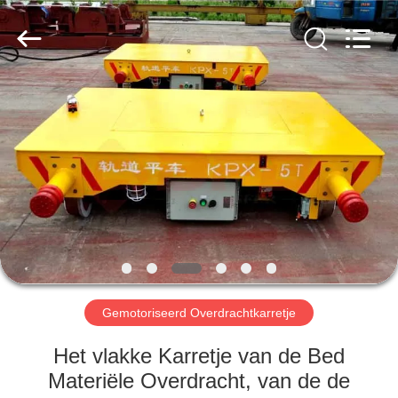
Xinxiang
Hundred
Percent
Electrical
and
Mechanical
Co.,Ltd.
All
HUIS
Rights
Reserved.
PRODUCTEN
ONGEVEER
ONS
FABRIEKSREIS
Gemotoriseerd Overdrachtkarretje
KWALITEITSCONTROLE
Het vlakke Karretje van de Bed
Materiële Overdracht, van de de