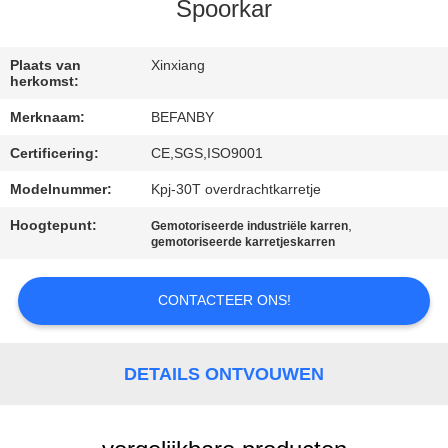
CONTACTEER
Spoorkar
ONS
Plaats van
Xinxiang
herkomst:
NIEUWS
Merknaam:
BEFANBY
Certificering:
CE,SGS,ISO9001
VERZOEK
OM EEN
Modelnummer:
Kpj-30T overdrachtkarretje
CITAAT
Hoogtepunt:
,
Gemotoriseerde industriële karren
gemotoriseerde karretjeskarren
SITEMAP
CONTACTEER ONS!
PRIVACY
DETAILS ONTVOUWEN
POLICY