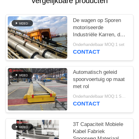
vergelijkbare producten
De wagen op Sporen
motoriseerde
Industriële Karren, de
Lorrie van de
Onderhandelbaar MOQ:1 set
Spooroverdracht met
CONTACT
Helling
Automatisch geleid
spoorvoertuig op maat
met rol
Onderhandelbaar MOQ:1 Set/Sets
CONTACT
3T Capaciteit Mobiele
Kabel Fabriek
Spoorweg Materiaal