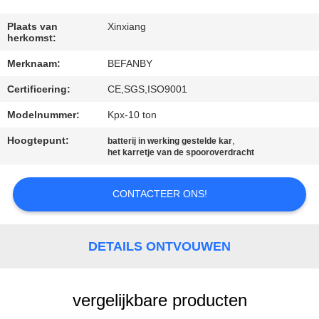
CONTACTEER
ONS
Plaats van
Xinxiang
herkomst:
Merknaam:
BEFANBY
NIEUWS
Certificering:
CE,SGS,ISO9001
VERZOEK
Modelnummer:
Kpx-10 ton
OM EEN
Hoogtepunt:
,
batterij in werking gestelde kar
het karretje van de spooroverdracht
CITAAT
CONTACTEER ONS!
SITEMAP
DETAILS ONTVOUWEN
PRIVACY
POLICY
vergelijkbare producten