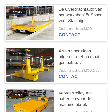
De Overdrachtauto van
het workshop15t Spoor
voor Staalpijp
Behandeling
Onderhandelbaar MOQ:1 reeks/reeksen
CONTACT
4 sets voertuigen
uitgerust met op maat
gemaakte
spoorvervoerswagens
Onderhandelbaar MOQ:1 set/sets
handhanger
CONTACT
afstandsbediening
Vervoertrolley met
batterijen voor de
machinefabriek