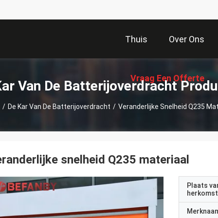
Thuis
Over Ons
Vraag Een Offerte
ar Van De Batterijoverdracht Prod
/
De Kar Van De Batterijoverdracht
/
Veranderlijke Snelheid Q235 Mat
Aan
randerlijke snelheid Q235 materiaal
Plaats va
herkomst
Merknaa