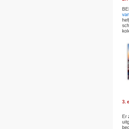
BEF
van
hef
sch
kol
aan
3. 
aan
hef
Er 
uit
bed