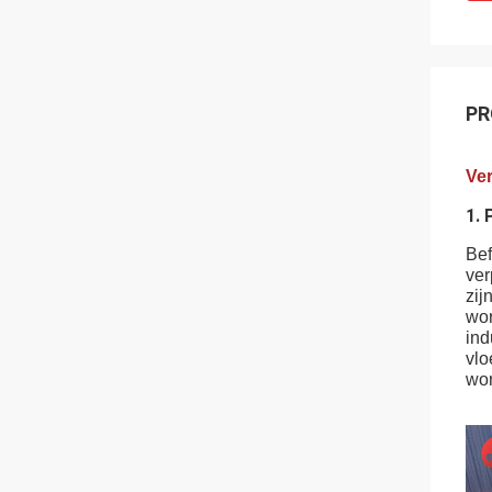
PR
Ver
1. 
Bef
ver
zij
wor
ind
vlo
wor
aan
hef