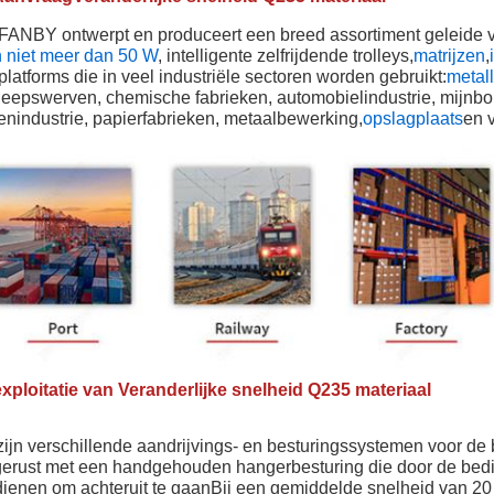
ANBY ontwerpt en produceert een breed assortiment geleide
 niet meer dan 50 W
, intelligente zelfrijdende trolleys,
matrijzen
,
platforms die in veel industriële sectoren worden gebruikt:
metal
eepswerven, chemische fabrieken, automobielindustrie, mijnbouw
enindustrie, papierfabrieken, metaalbewerking,
opslagplaats
en 
drijfsystemen platte aanhangwagens hefplatforms handleiding 4 ho
exploitatie van
Veranderlijke snelheid Q235 materiaal
drijfsystemen platte aanhangwagens hefplatforms handleiding 4 ho
platforms handleiding 4 hoeken
zijn verschillende aandrijvings- en besturingssystemen voor de
gerust met een handgehouden hangerbesturing die door de bedi
ienen om achteruit te gaanBij een gemiddelde snelheid van 20