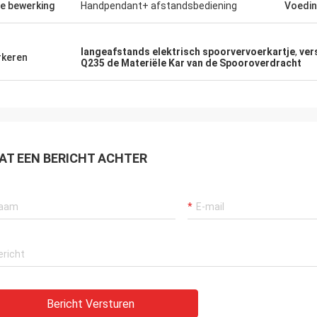
e bewerking
Handpendant+ afstandsbediening
Voedi
langeafstands elektrisch spoorvervoerkartje
,
ver
keren
Q235 de Materiële Kar van de Spooroverdracht
AT EEN BERICHT ACHTER
Bericht Versturen