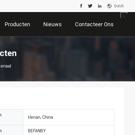
Dutch
Producten
Nieuws
Contacteer Ons
ucten
eriaal
n
Henan, China
m
BEFANBY