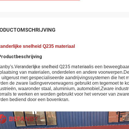
ODUCTOMSCHRIJVING
anderlijke snelheid Q235 materiaal
Productbeschrijving
Veranderlijke snelheid Q235 materiaal
anby's.
is een beweegbaar 
plaatsing van materialen, onderdelen en andere voorwerpen.De
n uitgerust met gespecialiseerde aandrijvingssystemen die het
den de zware ladingvervoerwagens gebruikt om tegemoet te k
ustrieën, waaronder staal, aluminium, automobiel,Zware indust
errails te werken en worden gebruikt voor het vervoer van zware
den bediend door een bovenkran.
drijfsystemen platte aanhangwagens hefplatforms handleiding 4 ho
platforms handleiding 4 hoeken