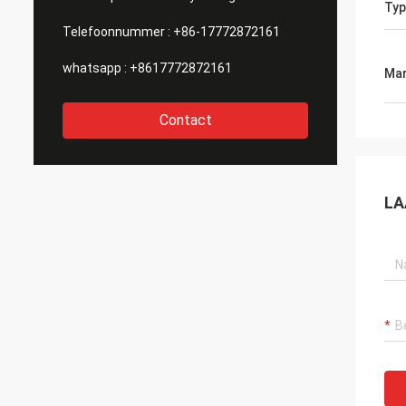
Typ
Telefoonnummer :
+86-17772872161
whatsapp :
+8617772872161
Mar
Contact
LA