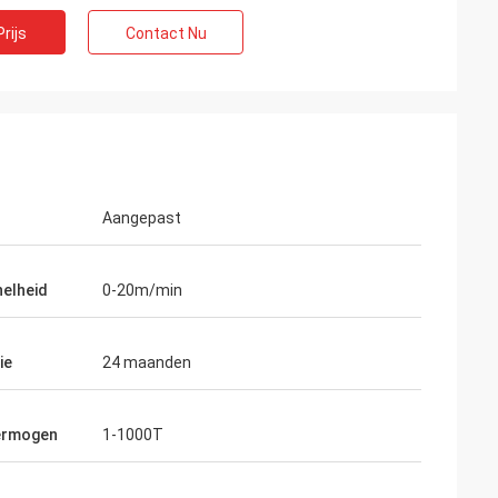
rijs
Contact Nu
Aangepast
elheid
0-20m/min
n
errenbedrijf. hoop
an zijn!
ie
24 maanden
ermogen
1-1000T