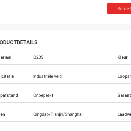
Beste P
ODUCTDETAILS
eriaal
Q235
Kleur
Mohammed
icitatie
Industriële veld
Loopsn
Ceyha
is het mijn eerste keer om aan China
en en de fabriek in één jaar
U werkelijk bent een 5 st
al te bezoeken, bewoog de
ik een vijf sterrencliënt k
pafstand
Onbeperkt
Garant
kende dienst me telkens weer en
vele interessante dingen met me. En
nt is gewerkt in onze fabriek
ven
Qingdao/Tianjin/Shanghai
Laadv
en, blij om samenwerking met u te
.