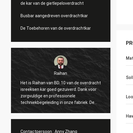
de kar van de gietlepeloverdracht
Busbar aangedreven overdrachtkar
De Toebehoren van de overdrachtkar
PR
Mat
Raihan
Soll
Het is Raihan van BD. 10 van de overdracht
Hallo, 
p
isreeksen kar goed gezuiverd. Dank voor
te kom
zorgvuldige en professionele
tweema
Loo
techniekbegeleiding in onze fabriek. De
uitste
hoop alles kan gaat goed en denkt aan
deelt 
volgende prachtige samenwerking met u!
het pu
Ha
begonn
maken
Contactpersoon :
Anny Zhang