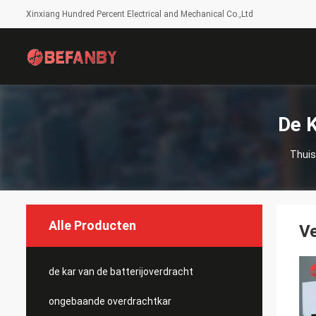
Xinxiang Hundred Percent Electrical and Mechanical Co.,Ltd
De K
Thuis
Alle Producten
Ve
de kar van de batterijoverdracht
ongebaande overdrachtkar