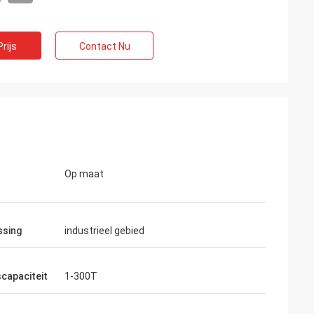
rijs
Contact Nu
Op maat
ssing
industrieel gebied
scapaciteit
1-300T