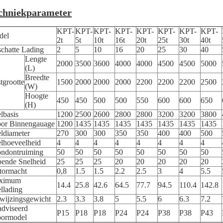
chniekparameter
KPT-
KPT-
KPT-
KPT-
KPT-
KPT-
KPT-
KPT-
del
2t
5t
10t
16t
20t
25t
30t
40t
chatte Lading
2
5
10
16
20
25
30
40
Lengte
2000
3500
3600
4000
4000
4500
4500
5000
(L)
Breedte
stgrootte
1500
2000
2000
2000
2200
2200
2200
2500
(W)
Hoogte
450
450
500
500
550
600
600
650
(H)
lbasis
1200
2500
2600
2800
2800
3200
3200
3800
or Binnengauage
1200
1435
1435
1435
1435
1435
1435
1435
ldiameter
270
300
300
350
350
400
400
500
lhoeveelheid
4
4
4
4
4
4
4
4
ndontruiming
50
50
50
50
50
50
50
50
ende Snelheid
25
25
25
20
20
20
20
20
tormacht
0,8
1.5
1.5
2.2
2.5
3
4
5.5
ximum
14.4
25.8
42.6
64.5
77.7
94.5
110.4
142.8
llading
wijzingsgewicht
2.3
3.3
3.8
5
5.5
6
6.3
7.2
dviseerd
P15
P18
P18
P24
P24
P38
P38
P43
oormodel