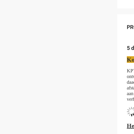
PR
5 
Ko
KPT
ont
daa
afs
aan
ver
He