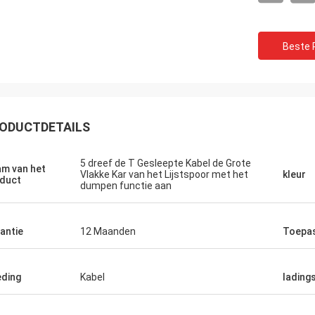
Beste P
ODUCTDETAILS
5 dreef de T Gesleepte Kabel de Grote
m van het
Vlakke Kar van het Lijstspoor met het
kleur
duct
dumpen functie aan
Ceyhan
U werkelijk bent een 5 sterrenbedrijf. hoop
ik een vijf sterrencliënt kan zijn!
antie
12 Maanden
Toepa
ding
Kabel
lading