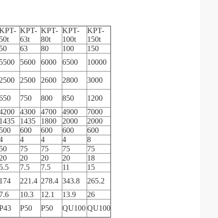
KPT-
KPT-
KPT-
KPT-
KPT-
50t
63t
80t
100t
150t
50
63
80
100
150
5500
5600
6000
6500
10000
2500
2500
2600
2800
3000
650
750
800
850
1200
4200
4300
4700
4900
7000
1435
1435
1800
2000
2000
500
600
600
600
600
4
4
4
4
8
50
75
75
75
75
20
20
20
20
18
5.5
7.5
7.5
11
15
174
221.4
278.4
343.8
265.2
7.6
10.3
12.1
13.9
26
P43
P50
P50
QU100
QU100