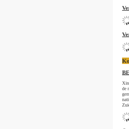
Ve
Ve
Ko
B
Xin
de 
gem
nat
Zui