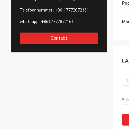
Poo
Telefoonnummer :
+86-17772872161
whatsapp :
+8617772872161
Mar
Contact
LA