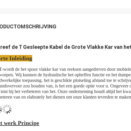
ODUCTOMSCHRIJVING
dreef de T Gesleepte Kabel de Grote Vlakke Kar van he
rte Inleiding
-wordt de het spoor vlakke kar van reeksen aangedreven door mobiele 
worpen. Wij kunnen de hydraulische het opheffen functie en het dumpe
dwerkelijke toepassing. het is geschikte plotseling afstand toe te schrij
tandsvervoer zou houden van, is het een goede optie voor u. Ongeveer 
 isist bij het verbeteren van het. Onze onderneming houdt altijd het kwa
beteren van en elabrately het dienen om onze klanten tevreden te maken
t werk Principe