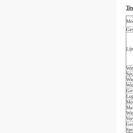
Te
Mo
Ges
Lij
Wie
Spo
Wie
Wie
Gro
Lop
Mo
Ma
Wie
Ver
Gea
Sp