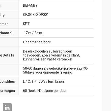
m
BEFANBY
ing
CE,SGS,ISO9001
mmer
KPT
elaantal
1 Zet / Sets
Onderhandelbaar
De elektrodelen zullen schilden
g Details
toevoegen. Zoals vereist in de klant,
kunnen wij een vaste verpakkin
50-60 dagen als gebruikelijke levering, 40-
50days voor dringende levering
condities
L / C, T / T, Western Union
 vermogen
60 Reeks/Reeksen per Jaar