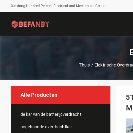
Xinxiang Hundred Percent Electrical and Mechanical Co.,Ltd
Thuis
/
Elektrische Overdra
Alle Producten
5T
M
de kar van de batterijoverdracht
ongebaande overdrachtkar