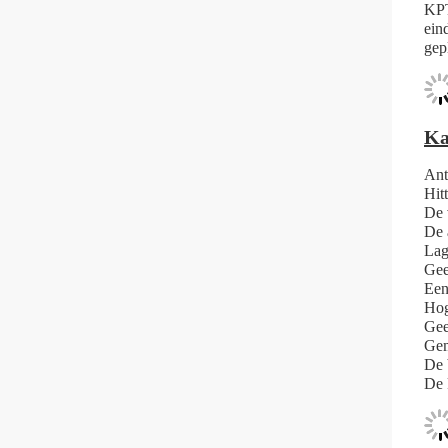
KPT
ein
gep
Ka
Ant
Hit
De 
De 
Lag
Gee
Een
Hog
Gee
Gem
De 
De 