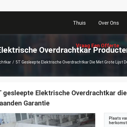
Thuis
Over Ons
Vraag Een Offerte
Elektrische Overdrachtkar Producte
chtkar
/
5T Gesleepte Elektrische Overdrachtkar Die Met Grote Lijst
Aan
 gesleepte Elektrische Overdrachtkar di
aanden Garantie
Plaats va
herkomst