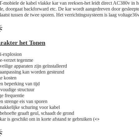
-mobiele de kabel vlakke kar van reeksen-het leidt direct AC380v in h
de, doorgaat backforward etc. De kar wordt aangedreven door gesleepte
laatst tussen de twee sporen. Het verrichtingssysteem is laag voltage36
rakter het Tonen
i-explosion
te-verzet tegenme
veilige apparaten zijn geïnstalleerd
aanpassing kan worden gesteund
e kosten
n beperking van tijd
voudige structuur
e frequentie
n strenge eis van sporen
akkelijke schuring voor kabel
behoefte graaft geul, schaadt de grond
kar is geschikt om in korte afstand te gebruiken (
<>