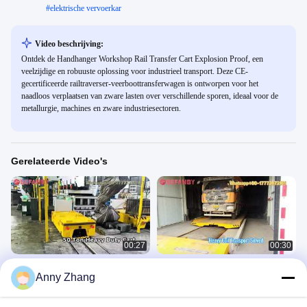
#
elektrische vervoerkar
Video beschrijving:
Ontdek de Handhanger Workshop Rail Transfer Cart Explosion Proof, een
veelzijdige en robuuste oplossing voor industrieel transport. Deze CE-
gecertificeerde railtraverser-veerboottransferwagen is ontworpen voor het
naadloos verplaatsen van zware lasten over verschillende sporen, ideaal voor de
metallurgie, machines en zware industriesectoren.
Gerelateerde Video's
00:27
00:30
2T professionele
Op maat gemaakte elektrische
Anny Zhang
railkabelhaspeloverdrachtwagen,
overdrachtswagen op rail, 50T
aangepaste
mobiele haspeloverdrachtswagen
KPT
KPT
aanrechtoverdrachtwagen met
March 18, 2026
January 30, 2026