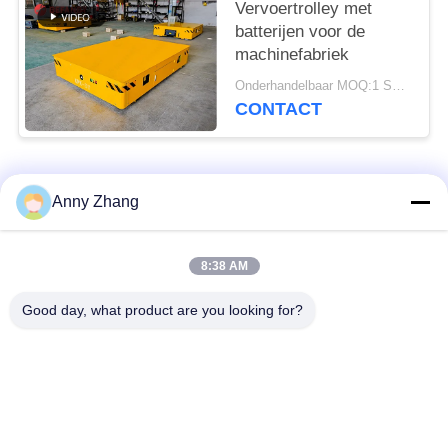
Vervoertrolley met
batterijen voor de
machinefabriek
Onderhandelbaar MOQ:1 Set/sets
CONTACT
populaire categorieën
Alle
Anny Zhang
de kar van de
ongebaande
8:38 AM
batterijoverdracht
overdrachtkar
Good day, what product are you looking for?
de kar van de
AGV Automatisch
spooroverdracht
Geleid Voertuig
Industriële Mecanum-
Gemotoriseerd