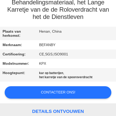
CONTACTEER
Behandelingsmateriaal, het Lange
ONS
Karretje van de de Roloverdracht van
het de Dienstleven
NIEUWS
Plaats van
Henan, China
herkomst:
VERZOEK
Merknaam:
BEFANBY
OM EEN
Certificering:
CE,SGS,ISO9001
CITAAT
Modelnummer:
KPX
Hoogtepunt:
,
kar op batterijen
SITEMAP
het karretje van de spooroverdracht
PRIVACY
CONTACTEER ONS!
POLICY
DETAILS ONTVOUWEN