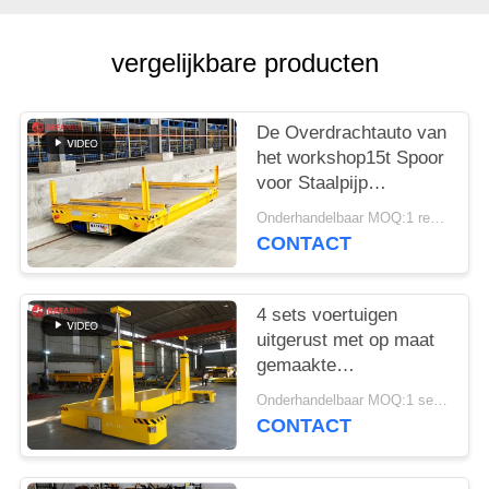
vergelijkbare producten
De Overdrachtauto van
het workshop15t Spoor
voor Staalpijp
Behandeling
Onderhandelbaar MOQ:1 reeks/reeksen
CONTACT
4 sets voertuigen
uitgerust met op maat
gemaakte
spoorvervoerswagens
Onderhandelbaar MOQ:1 set/sets
handhanger
CONTACT
afstandsbediening