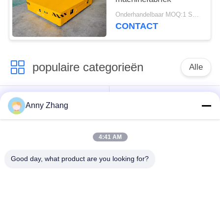
Onderhandelbaar MOQ:1 Set/sets
CONTACT
populaire categorieën
Alle
de kar van de
ongebaande
Anny Zhang
batterijoverdracht
overdrachtkar
4:41 AM
de kar van de
AGV Automatisch
spooroverdracht
Geleid Voertuig
Good day, what product are you looking for?
Industriële Mecanum-
Gemotoriseerd
wielen
Overdrachtkarretje