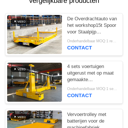
vergelijkbare producten
De Overdrachtauto van
het workshop15t Spoor
voor Staalpijp
Behandeling
Onderhandelbaar MOQ:1 reeks/reeksen
CONTACT
4 sets voertuigen
uitgerust met op maat
gemaakte
spoorvervoerswagens
Onderhandelbaar MOQ:1 set/sets
handhanger
CONTACT
afstandsbediening
Vervoertrolley met
batterijen voor de
machinefabriek