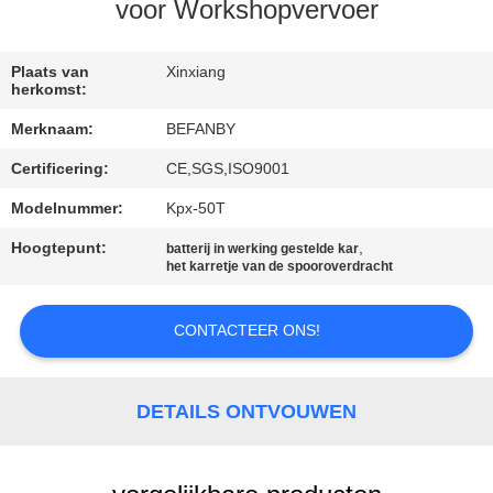
CONTACTEER
voor Workshopvervoer
ONS
Plaats van
Xinxiang
herkomst:
NIEUWS
Merknaam:
BEFANBY
Certificering:
CE,SGS,ISO9001
VERZOEK
OM EEN
Modelnummer:
Kpx-50T
CITAAT
Hoogtepunt:
,
batterij in werking gestelde kar
het karretje van de spooroverdracht
SITEMAP
CONTACTEER ONS!
PRIVACY
DETAILS ONTVOUWEN
POLICY