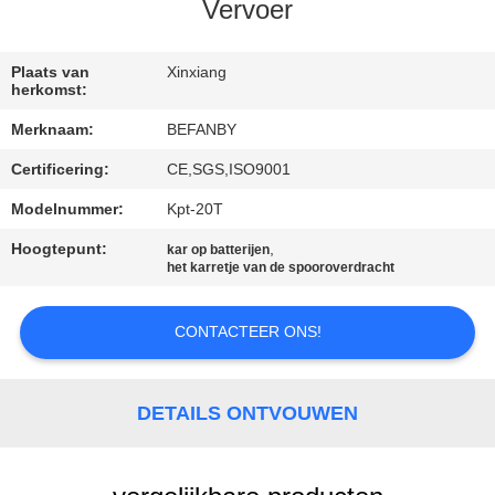
CONTACTEER
Vervoer
ONS
Plaats van
Xinxiang
herkomst:
NIEUWS
Merknaam:
BEFANBY
Certificering:
CE,SGS,ISO9001
VERZOEK
OM EEN
Modelnummer:
Kpt-20T
CITAAT
Hoogtepunt:
,
kar op batterijen
het karretje van de spooroverdracht
SITEMAP
CONTACTEER ONS!
PRIVACY
DETAILS ONTVOUWEN
POLICY