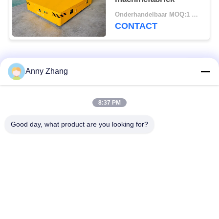
Onderhandelbaar MOQ:1 Set/sets
CONTACT
populaire categorieën
Alle
Anny Zhang
de kar van de
ongebaande
8:37 PM
batterijoverdracht
overdrachtkar
Good day, what product are you looking for?
de kar van de
AGV Automatisch
spooroverdracht
Geleid Voertuig
Industriële
Gemotoriseerd
Mecanum-wielen
Overdrachtkarretje