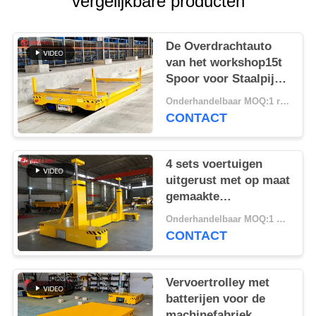
vergelijkbare producten
De Overdrachtauto
van het workshop15t
Spoor voor Staalpijp
Behandeling
Onderhandelbaar MOQ:1 reeks/reeksen
CONTACT
4 sets voertuigen
uitgerust met op maat
gemaakte
spoorvervoerswagens
Onderhandelbaar MOQ:1 set/sets
handhanger
CONTACT
afstandsbediening
Vervoertrolley met
batterijen voor de
machinefabriek