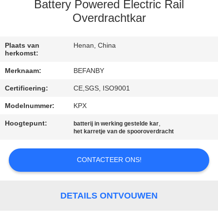
CONTACTEER
Battery Powered Electric Rail
ONS
Overdrachtkar
NIEUWS
Plaats van
Henan, China
herkomst:
Merknaam:
BEFANBY
VERZOEK
Certificering:
CE,SGS, ISO9001
OM EEN
Modelnummer:
KPX
CITAAT
Hoogtepunt:
,
batterij in werking gestelde kar
het karretje van de spooroverdracht
SITEMAP
CONTACTEER ONS!
PRIVACY
POLICY
DETAILS ONTVOUWEN