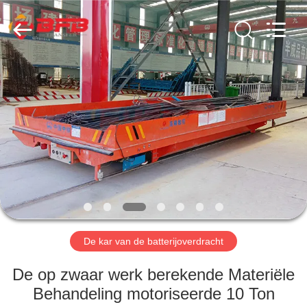
Xinxiang
Hundred
Percent
Electrical
and
Mechanical
Co.,Ltd.
All
HUIS
Rights
Reserved.
PRODUCTEN
ONGEVEER
ONS
FABRIEKSREIS
De kar van de batterijoverdracht
KWALITEITSCONTROLE
De op zwaar werk berekende Materiële
Behandeling motoriseerde 10 Ton