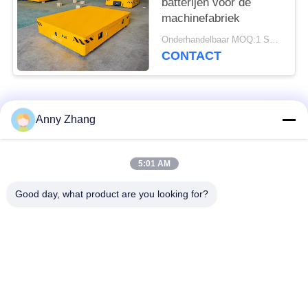
batterijen voor de
machinefabriek
Onderhandelbaar MOQ:1 Set/sets
CONTACT
populaire categorieën
Alle
Anny Zhang
de kar van de
ongebaande
5:01 AM
batterijoverdracht
overdrachtkar
Good day, what product are you looking for?
de kar van de
AGV Automatisch
spooroverdracht
Geleid Voertuig
Industriële Mecanum-
Gemotoriseerd
wielen
Overdrachtkarretje