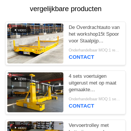
vergelijkbare producten
De Overdrachtauto van
het workshop15t Spoor
voor Staalpijp
Behandeling
Onderhandelbaar MOQ:1 reeks/reeksen
CONTACT
4 sets voertuigen
uitgerust met op maat
gemaakte
spoorvervoerswagens
Onderhandelbaar MOQ:1 set/sets
handhanger
CONTACT
afstandsbediening
Vervoertrolley met