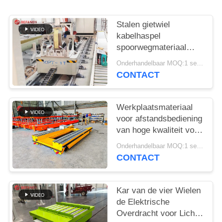
Stalen gietwiel
kabelhaspel
spoorwegmateriaal
elektrische
Onderhandelbaar MOQ:1 set/sets
transferwagen
CONTACT
Werkplaatsmateriaal
voor afstandsbediening
van hoge kwaliteit voor
spoorwegtransferwagen
Onderhandelbaar MOQ:1 set/sets
CONTACT
Kar van de vier Wielen
de Elektrische
Overdracht voor Lichte