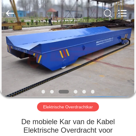
Xinxiang
Hundred
Percent
Electrical
and
Mechanical
Co.,Ltd.
All
HUIS
Rights
Reserved.
PRODUCTEN
ONGEVEER
ONS
FABRIEKSREIS
Elektrische Overdrachtkar
KWALITEITSCONTROLE
De mobiele Kar van de Kabel
Elektrische Overdracht voor