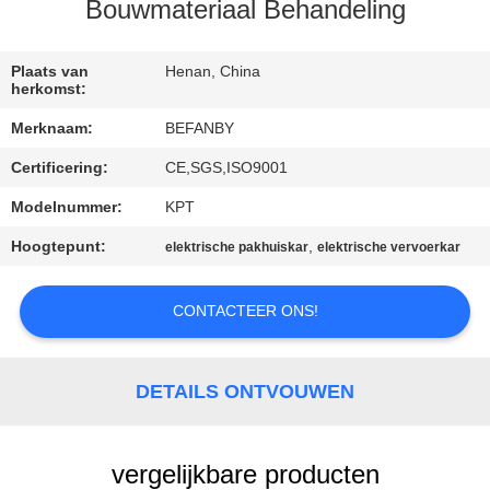
CONTACTEER
Bouwmateriaal Behandeling
ONS
Plaats van
Henan, China
herkomst:
NIEUWS
Merknaam:
BEFANBY
Certificering:
CE,SGS,ISO9001
VERZOEK
OM EEN
Modelnummer:
KPT
CITAAT
Hoogtepunt:
,
elektrische pakhuiskar
elektrische vervoerkar
CONTACTEER ONS!
SITEMAP
PRIVACY
DETAILS ONTVOUWEN
POLICY
vergelijkbare producten