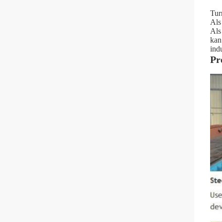
Tur
Als
Als
kan
ind
Pr