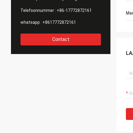
Telefoonnummer :
+86-17772872161
Mar
whatsapp :
+8617772872161
Contact
LA