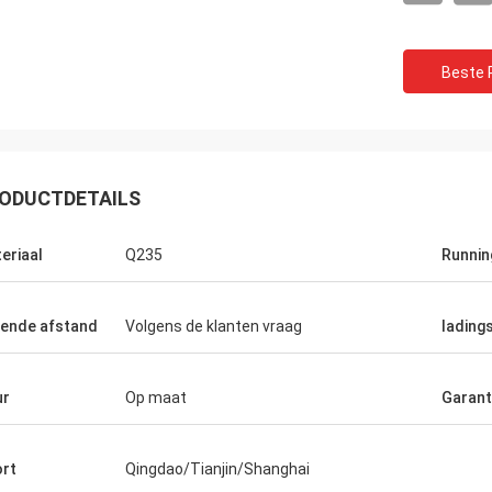
Beste P
ODUCTDETAILS
eriaal
Q235
Runnin
Ceyhan
ende afstand
Volgens de klanten vraag
lading
kelijk bent een 5 sterrenbedrijf. hoop
n vijf sterrencliënt kan zijn!
ur
Op maat
Garant
rt
Qingdao/Tianjin/Shanghai