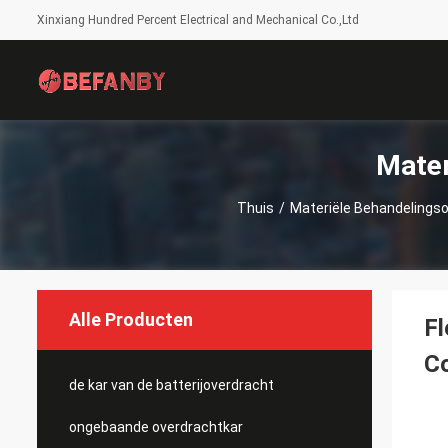
Xinxiang Hundred Percent Electrical and Mechanical Co.,Ltd
Mater
Thuis
/
Materiële Behandelings
Alle Producten
Fl
Co
de kar van de batterijoverdracht
ongebaande overdrachtkar