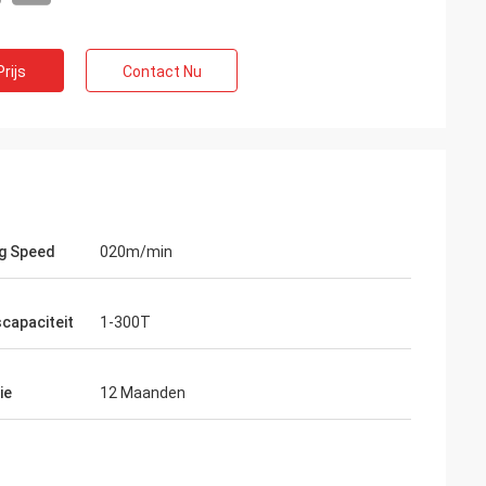
rijs
Contact Nu
g Speed
020m/min
scapaciteit
1-300T
ie
12 Maanden