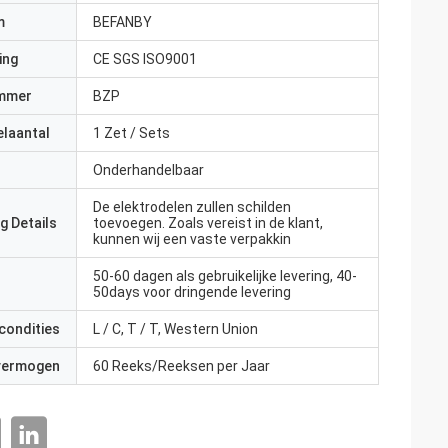
m
BEFANBY
ing
CE SGS ISO9001
mmer
BZP
elaantal
1 Zet / Sets
Onderhandelbaar
De elektrodelen zullen schilden
g Details
toevoegen. Zoals vereist in de klant,
kunnen wij een vaste verpakkin
50-60 dagen als gebruikelijke levering, 40-
50days voor dringende levering
condities
L / C, T / T, Western Union
 vermogen
60 Reeks/Reeksen per Jaar