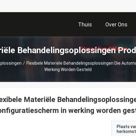
Thuis
Over Ons
iële Behandelingsoplossingen Pro
Vraag Een Offerte
oplossingen
/
Flexibele Materiële Behandelingsoplossingen Die Autom
Werking Worden Gesteld
Aan
exibele Materiële Behandelingsoplossing
nfiguratiescherm in werking worden ges
Plaats va
herkomst