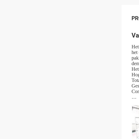
PR
Va
Het
het
pak
dem
Het
Hog
Tot
Ges
Con
…