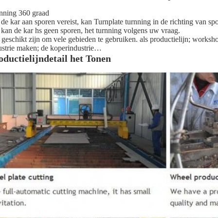
nning 360 graad
 de kar aan sporen vereist, kan Turnplate turnning in de richting van sp
 kan de kar hs geen sporen, het turnning volgens uw vraag.
 geschikt zijn om vele gebieden te gebruiken. als productielijn; worksh
ustrie maken; de koperindustrie…
oductielijndetail het Tonen