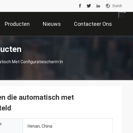
Dutch
Producten
Nieuws
Contacteer Ons
ducten
atisch Met Configuratiescherm In
en die automatisch met
teld
n
Henan, China