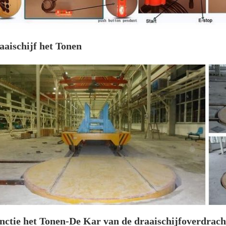
aaischijf het Tonen
nctie het Tonen-De Kar van de draaischijfoverdrach