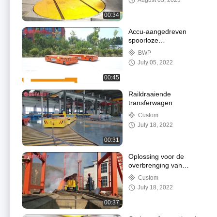
August 03, 2023
draaitafeloverdrachtswagen
toepast
00:34
Accu-aangedreven
spoorloze
transferwagen 12 ton
BWP
July 05, 2022
00:45
Raildraaiende
transferwagen
Custom
July 18, 2022
00:31
Oplossing voor de
overbrenging van
staalpotten
Custom
July 18, 2022
00:37