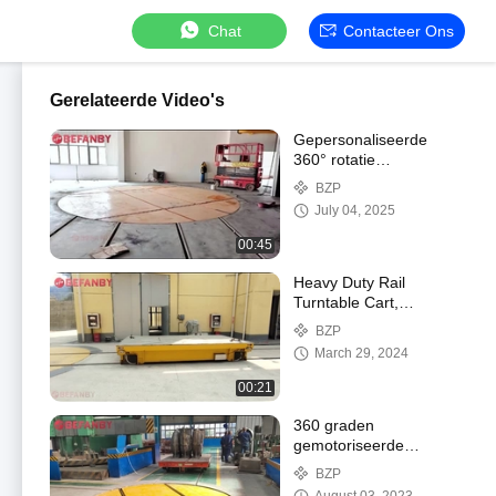
Chat
Contacteer Ons
Gerelateerde Video's
Gepersonaliseerde
360° rotatie
draaitafelkarretje,
BZP
Multifunctioneel
July 04, 2025
elektrisch
spoortransferkarretje
00:45
Heavy Duty Rail
Turntable Cart,
Steerable Battery
BZP
Factory Transfer Trolley
March 29, 2024
00:21
360 graden
gemotoriseerde
bestuurbare draaitafel,
BZP
dwarsrail die