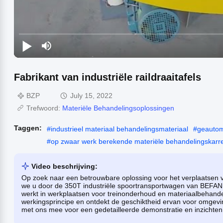
Fabrikant van industriële raildraaitafels
BZP
July 15, 2022
Trefwoord:
Materiële Behandelingsoplossingen
Taggen:
#
industrieel materiaal behandelingsmateriaal
#
geautom
#
op zwaar werk berekende materiële behandelingskarr
Video beschrijving:
Op zoek naar een betrouwbare oplossing voor het verplaatsen v
we u door de 350T industriële spoortransportwagen van BEFANB
werkt in werkplaatsen voor treinonderhoud en materiaalbehandel
werkingsprincipe en ontdekt de geschiktheid ervan voor omge
met ons mee voor een gedetailleerde demonstratie en inzichten 