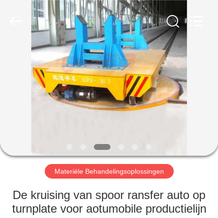
Xinxiang
Hundred
Percent
Electrical
and
Mechanical
Co.,Ltd.
All
HUIS
Rights
Reserved.
PRODUCTEN
ONGEVEER
ONS
FABRIEKSREIS
Materiële Behandelingsoplossingen
KWALITEITSCONTROLE
De kruising van spoor ransfer auto op
turnplate voor aotumobile productielijn