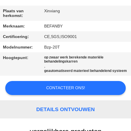
CONTACTEER
ONS
Plaats van
Xinxiang
herkomst:
Merknaam:
BEFANBY
NIEUWS
Certificering:
CE,SGS,ISO9001
VERZOEK
Modelnummer:
Bzp-20T
OM EEN
Hoogtepunt:
op zwaar werk berekende materiële
behandelingskarren
CITAAT
,
geautomatiseerd materieel behandelend systeem
SITEMAP
CONTACTEER ONS!
PRIVACY
DETAILS ONTVOUWEN
POLICY