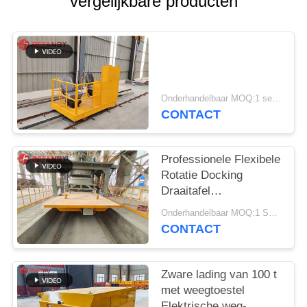
vergelijkbare producten
Onderhandelbaar MOQ:1 set/sets
CONTACT
Professionele Flexibele
Rotatie Docking
Draaitafel
Transferwagens
Onderhandelbaar MOQ:1 Set/Sets
CONTACT
Zware lading van 100 t
met weegtoestel
Elektrische weg-