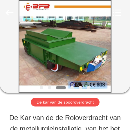
2026
Xinxiang
Hundred
Percent
Electrical
and
HUIS
Mechanical
Co.,Ltd.
All
Rights
Reserved.
PRODUCTEN
ONGEVEER
ONS
De kar van de spooroverdracht
FABRIEKSREIS
De Kar van de de Roloverdracht van
de metallurgieinstallatie, van het het