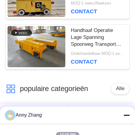
Spooroverdracht
MOQ:1 reeks/Reeksen
CONTACT
Handhaaf Operatie
Lage Spanning
Spoorweg Transport
Cart Voor Industrieel
Onderhandelbaar MOQ:1 set/sets
Veld
CONTACT
populaire categorieën
Alle
de kar van de
ongebaande
Anny Zhang
batterijoverdracht
overdrachtkar
10:06 PM