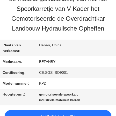
KWALITEITSCONTROLE
Spoorkarretje van V Kader het
Gemotoriseerde de Overdrachtkar
CONTACTEER
Landbouw Hydraulische Opheffen
ONS
Plaats van
Henan, China
NIEUWS
herkomst:
Merknaam:
BEFANBY
VERZOEK
Certificering:
CE,SGS,ISO9001
OM EEN
Modelnummer:
KPD
CITAAT
Hoogtepunt:
,
gemotoriseerde spoorkar
industriële materiële karren
SITEMAP