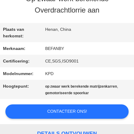
KWALITEITSCONTROLE
Overdrachtlorrie aan
CONTACTEER
Plaats van
Henan, China
ONS
herkomst:
Merknaam:
BEFANBY
NIEUWS
Certificering:
CE,SGS,ISO9001
Modelnummer:
KPD
VERZOEK
Hoogtepunt:
,
op zwaar werk berekende matrijzenkarren
gemotoriseerde spoorkar
OM EEN
CITAAT
CONTACTEER ONS!
SITEMAP
DETAILS ONTVOUWEN