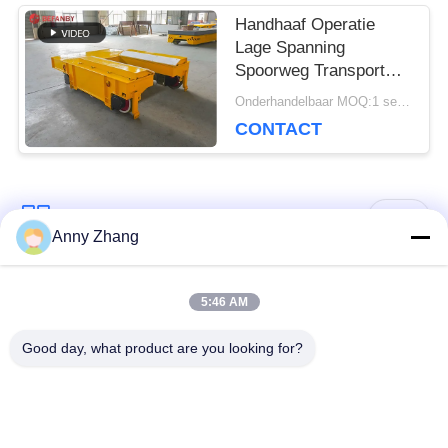
Handhaaf Operatie
Lage Spanning
Spoorweg Transport
Cart Voor Industrieel
Onderhandelbaar MOQ:1 set/sets
Veld
CONTACT
populaire categorieën
Alle
Anny Zhang
de kar van de
ongebaande
5:46 AM
batterijoverdracht
overdrachtkar
Good day, what product are you looking for?
de kar van de
AGV Automatisch
spooroverdracht
Geleid Voertuig