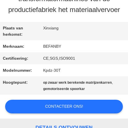
KWALITEITSCONTROLE
productiefabriek het materiaalvervoer
CONTACTEER
Plaats van
Xinxiang
ONS
herkomst:
Merknaam:
BEFANBY
NIEUWS
Certificering:
CE,SGS,ISO9001
Modelnummer:
Kpdz-30T
VERZOEK
Hoogtepunt:
,
op zwaar werk berekende matrijzenkarren
gemotoriseerde spoorkar
OM EEN
CITAAT
CONTACTEER ONS!
SITEMAP
DETAILS ONTVOUWEN