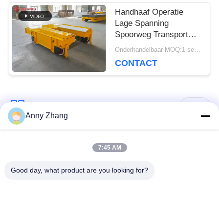
Handhaaf Operatie
Lage Spanning
Spoorweg Transport
Cart Voor Industrieel
Onderhandelbaar MOQ:1 set/sets
Veld
CONTACT
populaire categorieën
Alle
Anny Zhang
de kar van de
ongebaande
7:45 AM
batterijoverdracht
overdrachtkar
Good day, what product are you looking for?
de kar van de
AGV Automatisch
spooroverdracht
Geleid Voertuig