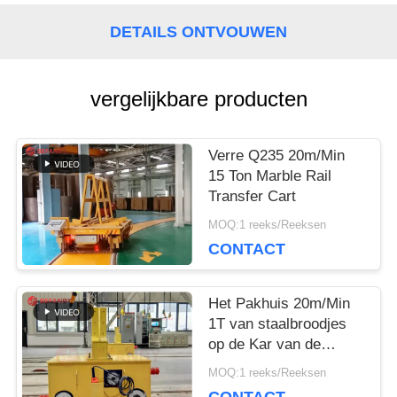
DETAILS ONTVOUWEN
PRIVACY
vergelijkbare producten
POLICY
Verre Q235 20m/Min
15 Ton Marble Rail
Transfer Cart
MOQ:1 reeks/Reeksen
CONTACT
Het Pakhuis 20m/Min
1T van staalbroodjes
op de Kar van de
Spooroverdracht
MOQ:1 reeks/Reeksen