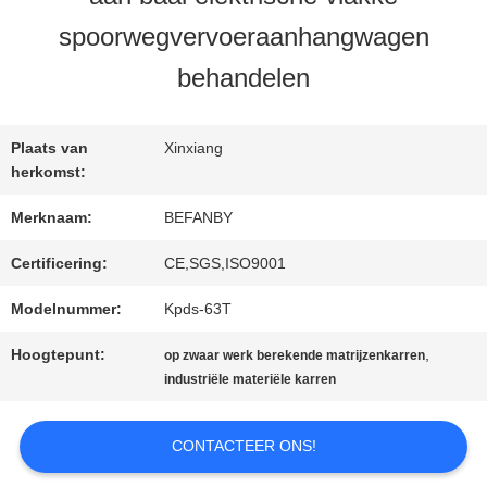
KWALITEITSCONTROLE
spoorwegvervoeraanhangwagen
behandelen
CONTACTEER
ONS
Plaats van
Xinxiang
herkomst:
NIEUWS
Merknaam:
BEFANBY
Certificering:
CE,SGS,ISO9001
VERZOEK
Modelnummer:
Kpds-63T
OM EEN
Hoogtepunt:
,
op zwaar werk berekende matrijzenkarren
industriële materiële karren
CITAAT
CONTACTEER ONS!
SITEMAP