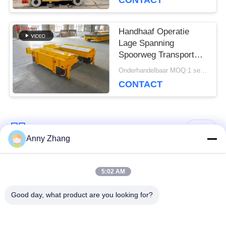
CONTACT
Handhaaf Operatie
Lage Spanning
Spoorweg Transport
Cart Voor Industrieel
Onderhandelbaar MOQ:1 set/sets
Veld
CONTACT
populaire categorieën
Alle
Anny Zhang
de kar van de
ongebaande
5:02 AM
batterijoverdracht
overdrachtkar
Good day, what product are you looking for?
de kar van de
AGV Automatisch
spooroverdracht
Geleid Voertuig