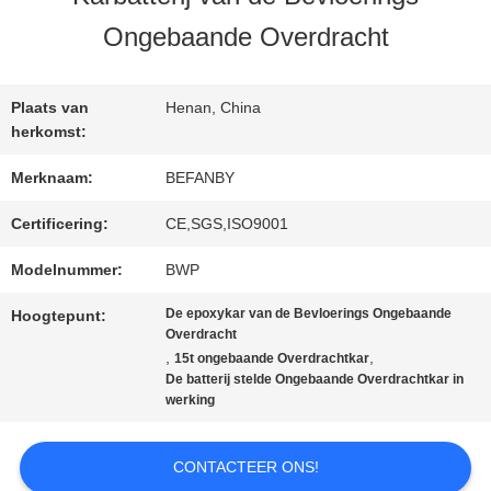
KWALITEITSCONTROLE
Ongebaande Overdracht
CONTACTEER
Plaats van
Henan, China
ONS
herkomst:
Merknaam:
BEFANBY
NIEUWS
Certificering:
CE,SGS,ISO9001
Modelnummer:
BWP
VERZOEK
De epoxykar van de Bevloerings Ongebaande
Hoogtepunt:
Overdracht
OM EEN
,
,
15t ongebaande Overdrachtkar
De batterij stelde Ongebaande Overdrachtkar in
CITAAT
werking
CONTACTEER ONS!
SITEMAP