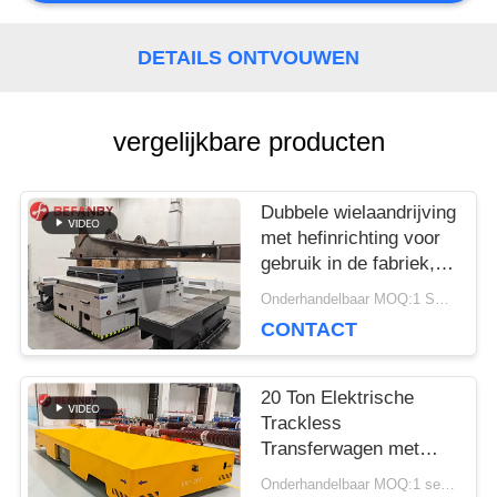
DETAILS ONTVOUWEN
PRIVACY
POLICY
vergelijkbare producten
Dubbele wielaandrijving
met hefinrichting voor
gebruik in de fabriek,
railgebonden
Onderhandelbaar MOQ:1 Set/Sets
transfervoertuig
CONTACT
20 Ton Elektrische
Trackless
Transferwagen met
Magnetische Navigatie
Onderhandelbaar MOQ:1 set/sets