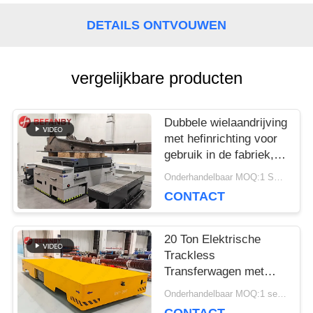
DETAILS ONTVOUWEN
PRIVACY
vergelijkbare producten
POLICY
Dubbele wielaandrijving
met hefinrichting voor
gebruik in de fabriek,
railgebonden
Onderhandelbaar MOQ:1 Set/Sets
transfervoertuig
CONTACT
20 Ton Elektrische
Trackless
Transferwagen met
Magnetische Navigatie
Onderhandelbaar MOQ:1 set/sets