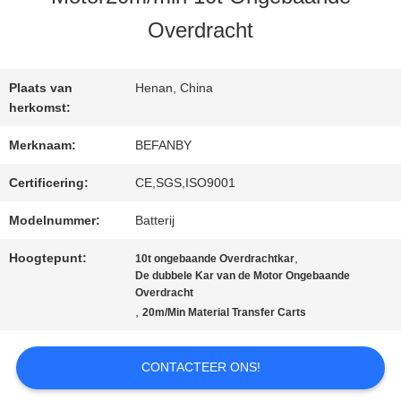
KWALITEITSCONTROLE
Overdracht
CONTACTEER
Plaats van
Henan, China
ONS
herkomst:
Merknaam:
BEFANBY
NIEUWS
Certificering:
CE,SGS,ISO9001
Modelnummer:
Batterij
VERZOEK
Hoogtepunt:
,
10t ongebaande Overdrachtkar
De dubbele Kar van de Motor Ongebaande
OM EEN
Overdracht
,
20m/Min Material Transfer Carts
CITAAT
CONTACTEER ONS!
SITEMAP