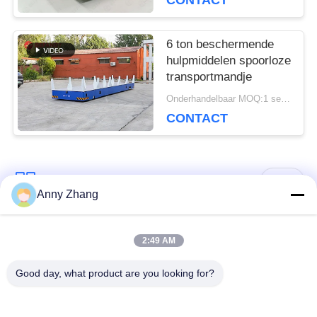
CONTACT
6 ton beschermende
hulpmiddelen spoorloze
transportmandje
Onderhandelbaar MOQ:1 set/sets
CONTACT
populaire categorieën
Alle
Anny Zhang
de kar van de
ongebaande
2:49 AM
batterijoverdracht
overdrachtkar
Good day, what product are you looking for?
de kar van de
AGV Automatisch
spooroverdracht
Geleid Voertuig