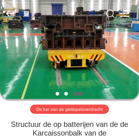
Xinxiang
Hundred
Percent
Electrical
and
Mechanical
Co.,Ltd.
All
HUIS
Rights
Reserved.
PRODUCTEN
ONGEVEER
ONS
FABRIEKSREIS
De kar van de gietlepeloverdracht
KWALITEITSCONTROLE
Structuur de op batterijen van de de
Karcaissonbalk van de