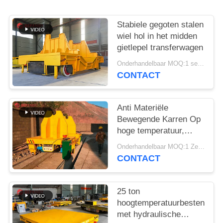
Stabiele gegoten stalen
wiel hol in het midden
gietlepel transferwagen
Onderhandelbaar MOQ:1 set/sets
CONTACT
Anti Materiële
Bewegende Karren Op
hoge temperatuur,
gietlepel van het de
Onderhandelbaar MOQ:1 Zet / Sets
Karrenmetaal van de
CONTACT
Hoge snelheids de
Materiële Overdracht
voor gieterij
25 ton
hoogtemperatuurbestendig
met hydraulische