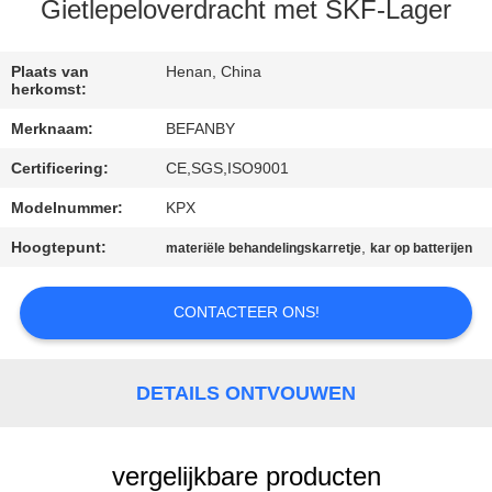
CONTACTEER
Gietlepeloverdracht met SKF-Lager
ONS
Plaats van
Henan, China
herkomst:
NIEUWS
Merknaam:
BEFANBY
Certificering:
CE,SGS,ISO9001
VERZOEK
OM EEN
Modelnummer:
KPX
CITAAT
Hoogtepunt:
,
materiële behandelingskarretje
kar op batterijen
CONTACTEER ONS!
SITEMAP
PRIVACY
DETAILS ONTVOUWEN
POLICY
vergelijkbare producten