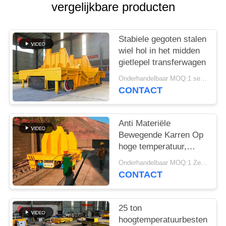
vergelijkbare producten
Stabiele gegoten stalen
wiel hol in het midden
gietlepel transferwagen
Onderhandelbaar MOQ:1 set/sets
CONTACT
Anti Materiële
Bewegende Karren Op
hoge temperatuur,
gietlepel van het de
Onderhandelbaar MOQ:1 Zet / Sets
Karrenmetaal van de
CONTACT
Hoge snelheids de
Materiële Overdracht
voor gieterij
25 ton
hoogtemperatuurbestendig