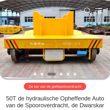
Xinxiang
Hundred
Percent
Electrical
and
Mechanical
Co.,Ltd.
All
HUIS
Rights
Reserved.
PRODUCTEN
ONGEVEER
ONS
FABRIEKSREIS
De kar van de gietlepeloverdracht
KWALITEITSCONTROLE
50T de hydraulische Opheffende Auto
van de Spooroverdracht, de Dwarskar