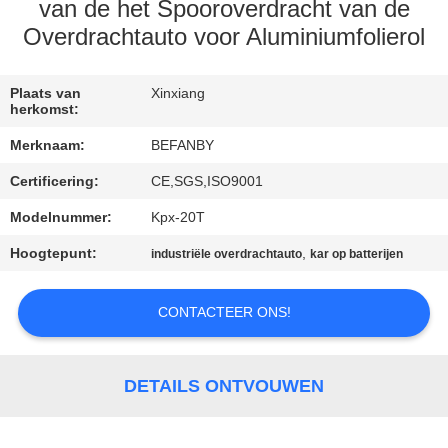
CONTACTEER
van de het Spooroverdracht van de
ONS
Overdrachtauto voor Aluminiumfolierol
NIEUWS
Plaats van
Xinxiang
herkomst:
Merknaam:
BEFANBY
VERZOEK
Certificering:
CE,SGS,ISO9001
OM EEN
Modelnummer:
Kpx-20T
CITAAT
Hoogtepunt:
,
industriële overdrachtauto
kar op batterijen
SITEMAP
CONTACTEER ONS!
PRIVACY
POLICY
DETAILS ONTVOUWEN