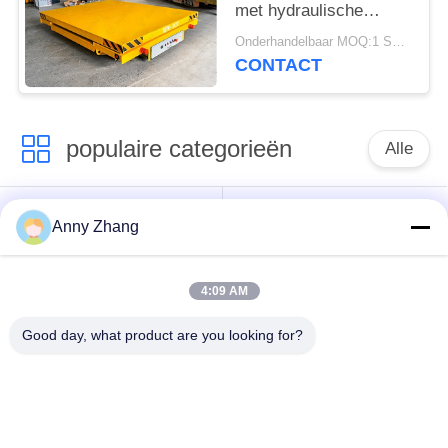
met hydraulische
dumpfunctie
Onderhandelbaar MOQ:1 Set/Sets
CONTACT
populaire categorieën
Alle
de kar van de
ongebaande
Anny Zhang
batterijoverdracht
overdrachtkar
4:09 AM
de kar van de
AGV Automatisch
spooroverdracht
Geleid Voertuig
Good day, what product are you looking for?
Industriële Mecanum-
Gemotoriseerd
wielen
Overdrachtkarretje