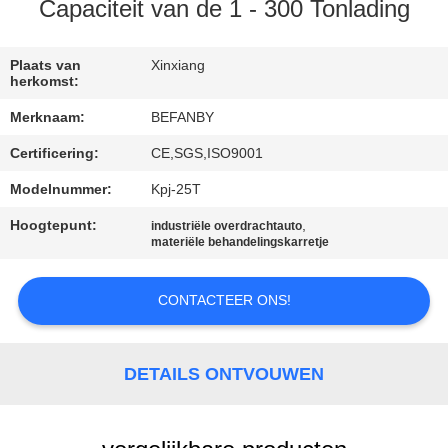
CONTACTEER
Capaciteit van de 1 - 300 Tonlading
ONS
Plaats van
Xinxiang
herkomst:
NIEUWS
Merknaam:
BEFANBY
Certificering:
CE,SGS,ISO9001
VERZOEK
OM EEN
Modelnummer:
Kpj-25T
CITAAT
Hoogtepunt:
,
industriële overdrachtauto
materiële behandelingskarretje
SITEMAP
CONTACTEER ONS!
PRIVACY
DETAILS ONTVOUWEN
POLICY