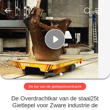
Xinxiang
Hundred
Percent
Electrical
and
Mechanical
Co.,Ltd.
All
HUIS
Rights
Reserved.
PRODUCTEN
ONGEVEER
ONS
FABRIEKSREIS
De kar van de gietlepeloverdracht
KWALITEITSCONTROLE
De Overdrachtkar van de staal25t
Gietlepel voor Zware industrie de