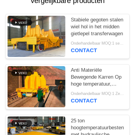
vergelijkbare producten
Stabiele gegoten stalen
wiel hol in het midden
gietlepel transferwagen
Onderhandelbaar MOQ:1 set/sets
CONTACT
Anti Materiële
Bewegende Karren Op
hoge temperatuur,
gietlepel van het de
Onderhandelbaar MOQ:1 Zet / Sets
Karrenmetaal van de
CONTACT
Hoge snelheids de
Materiële Overdracht
voor gieterij
25 ton
hoogtemperatuurbestendig
met hydraulische