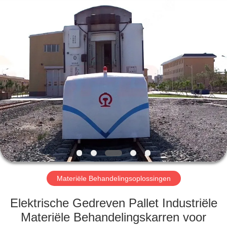
Xinxiang
Hundred
Percent
Electrical
and
Mechanical
Co.,Ltd.
All
HUIS
Rights
Reserved.
PRODUCTEN
ONGEVEER
ONS
FABRIEKSREIS
Materiële Behandelingsoplossingen
KWALITEITSCONTROLE
Elektrische Gedreven Pallet Industriële
Materiële Behandelingskarren voor