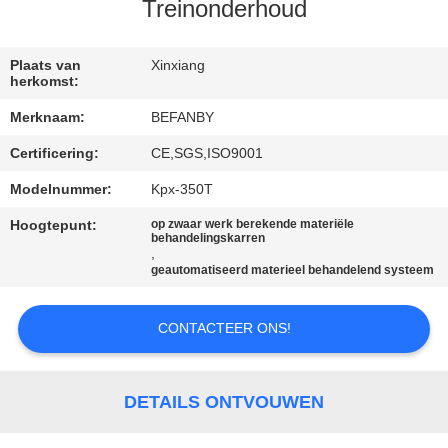
CONTACTEER
Treinonderhoud
ONS
Plaats van
Xinxiang
herkomst:
NIEUWS
Merknaam:
BEFANBY
Certificering:
CE,SGS,ISO9001
VERZOEK
OM EEN
Modelnummer:
Kpx-350T
CITAAT
Hoogtepunt:
op zwaar werk berekende materiële
behandelingskarren
,
geautomatiseerd materieel behandelend systeem
SITEMAP
CONTACTEER ONS!
PRIVACY
POLICY
DETAILS ONTVOUWEN