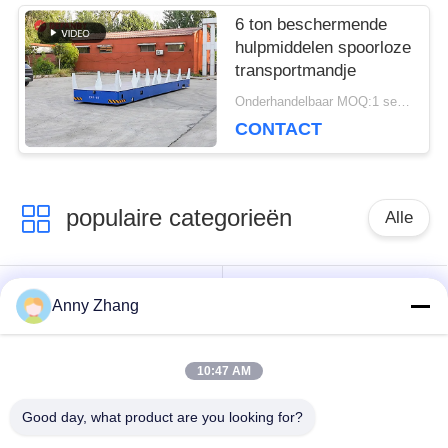
6 ton beschermende
hulpmiddelen spoorloze
transportmandje
Onderhandelbaar MOQ:1 set/sets
CONTACT
populaire categorieën
Alle
de kar van de
ongebaande
Anny Zhang
batterijoverdracht
overdrachtkar
10:47 AM
de kar van de
AGV Automatisch
spooroverdracht
Geleid Voertuig
Good day, what product are you looking for?