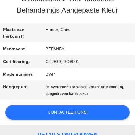
KWALITEITSCONTROLE
Behandelings Aangepaste Kleur
CONTACTEER
Plaats van
Henan, China
ONS
herkomst:
Merknaam:
BEFANBY
NIEUWS
Certificering:
CE,SGS,ISO9001
Modelnummer:
BWP
VERZOEK
Hoogtepunt:
,
de overdrachtkar van de vorkheftruckbatterij
aangedreven karretjekar
OM EEN
CITAAT
CONTACTEER ONS!
SITEMAP
DETAILS ONTVOUWEN