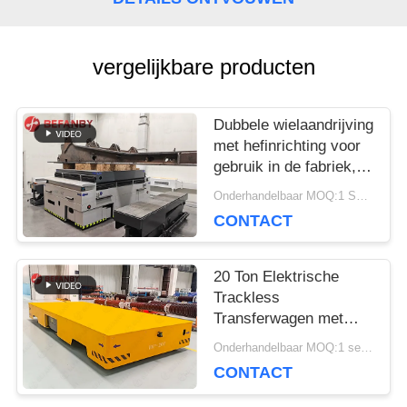
PRIVACY
vergelijkbare producten
POLICY
Dubbele wielaandrijving
met hefinrichting voor
gebruik in de fabriek,
railgebonden
Onderhandelbaar MOQ:1 Set/Sets
transfervoertuig
CONTACT
20 Ton Elektrische
Trackless
Transferwagen met
Magnetische Navigatie
Onderhandelbaar MOQ:1 set/sets
CONTACT