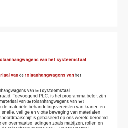
e rolaanhangwagens van het systeemstaal
riaal van
rolaanhangwagens van
de
het
anhangwagens van
systeemstaal
het
raaid. Toevoegend PLC, is het programma beter, zijn
materiaal van
rolaanhangwagens van
de
het
 de materiële behandelingsvereisten van kranen en
 snelle, veilige en vlotte beweging van materialen
e spoordraaischijf is gebaseerd op ons wereld beroemd
 en overmaatse ladingen zoals matrijzen, rollen en