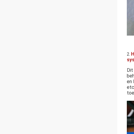
H
2.
sys
Dit
beh
en 
etc
toe