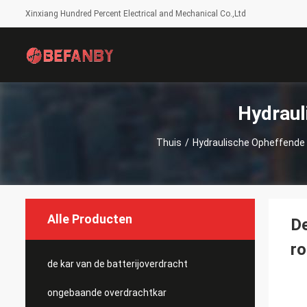
Xinxiang Hundred Percent Electrical and Mechanical Co.,Ltd
Hydraul
Thuis
/
Hydraulische Opheffende
Alle Producten
De
ro
de kar van de batterijoverdracht
ongebaande overdrachtkar