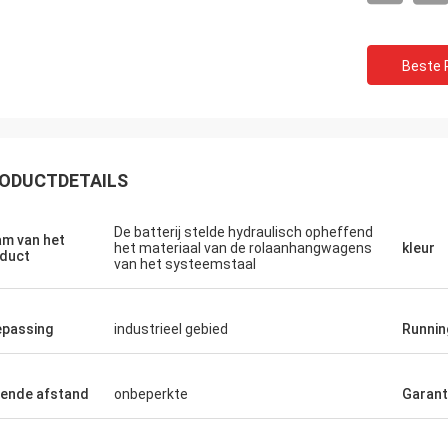
Beste P
ODUCTDETAILS
De batterij stelde hydraulisch opheffend
m van het
het materiaal van de rolaanhangwagens
kleur
duct
van het systeemstaal
Ceyhan
U werkelijk bent een 5 sterrenbedrijf. hoop
ik een vijf sterrencliënt kan zijn!
passing
industrieel gebied
Runnin
ende afstand
onbeperkte
Garant