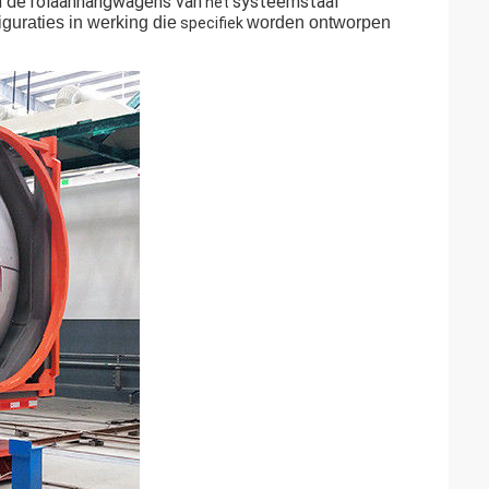
en de rolaanhangwagens van
systeemstaal
het
guraties in werking die
worden ontworpen
specifiek