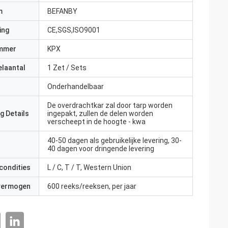
m
BEFANBY
ing
CE,SGS,ISO9001
mmer
KPX
elaantal
1 Zet / Sets
Onderhandelbaar
De overdrachtkar zal door tarp worden
g Details
ingepakt, zullen de delen worden
verscheept in de hoogte - kwa
40-50 dagen als gebruikelijke levering, 30-
40 dagen voor dringende levering
condities
L / C, T / T, Western Union
 vermogen
600 reeks/reeksen, per jaar