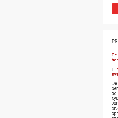
PR
De 
beh
I
1.
sys
De
beh
de 
sys
vor
en/
oph