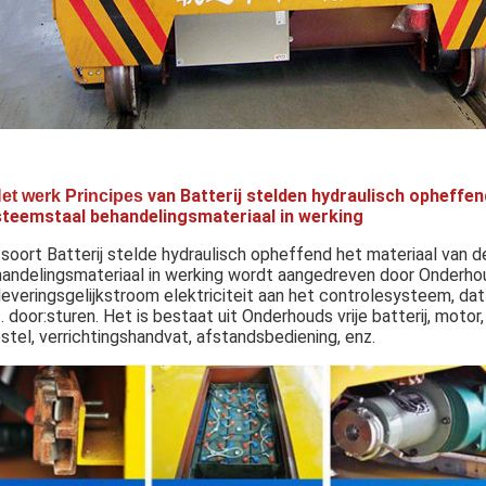
van Batterij stelden hydraulisch opheffen
et werk Principes
teemstaal behandelingsmateriaal in werking
 soort Batterij stelde hydraulisch opheffend het materiaal van
andelingsmateriaal in werking wordt aangedreven door Onderhouds v
leveringsgelijkstroom elektriciteit aan het controlesysteem, d
. door:sturen. Het is bestaat uit Onderhouds vrije batterij, motor
stel, verrichtingshandvat, afstandsbediening, enz.