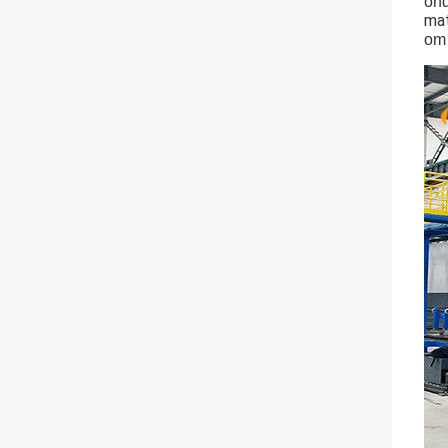
on
mat
om 