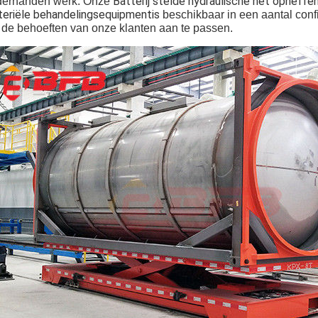
Batterij stelde hydraulische het opheff
derhanden werk. Onze
eriële behandelingsequipmentis
beschikbaar in een aantal confi
de behoeften van onze klanten aan te passen.