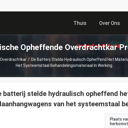
Thuis
Over Ons
ische Opheffende Overdrachtkar P
Vraag Een Offerte
 Overdrachtkar
/
De Batterij Stelde Hydraulisch Opheffend Het Mate
Het Systeemstaal Behandelingsmateriaal In Werking
Aan
 batterij stelde hydraulisch opheffend he
laanhangwagens van het systeemstaal be
Plaats va
herkomst