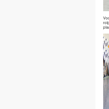
Voo
rol
pla