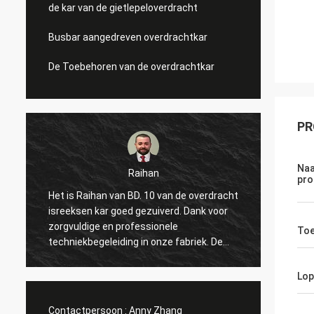
de kar van de gietlepeloverdracht
Busbar aangedreven overdrachtkar
De Toebehoren van de overdrachtkar
PR
Naa
Mohammed
pro
de overdracht
Hallo, is het mijn eerste keer om aan China
. Dank voor
te komen en de fabriek in één jaar
tweemaal te bezoeken, bewoog de
Toe
abriek. De
uitstekende dienst me telkens weer en
denkt aan
deelt vele interessante dingen met me. En
king met u!
het punt is gewerkt in onze fabriek
Lop
begonnen, blij om samenwerking met u te
maken.
Contactpersoon :
Anny Zhang