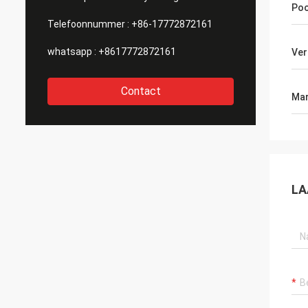
Poo
Telefoonnummer :
+86-17772872161
whatsapp :
+8617772872161
Ver
Contact
Mar
LA