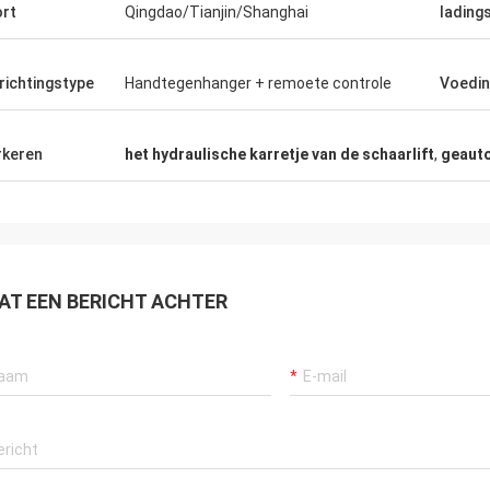
rt
Qingdao/Tianjin/Shanghai
lading
richtingstype
Handtegenhanger + remoete controle
Voedi
keren
het hydraulische karretje van de schaarlift
,
geauto
AT EEN BERICHT ACHTER