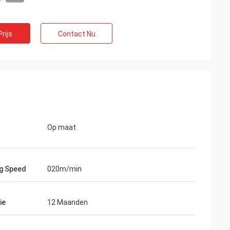
rijs
Contact Nu
Op maat
g Speed
020m/min
ie
12 Maanden