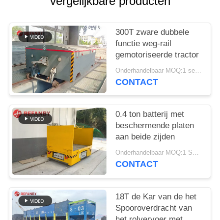
vergelijkbare producten
300T zware dubbele
functie weg-rail
gemotoriseerde tractor
Onderhandelbaar MOQ:1 set/sets
CONTACT
0.4 ton batterij met
beschermende platen
aan beide zijden
Onderhandelbaar MOQ:1 Set/Sets
CONTACT
18T de Kar van de het
Spooroverdracht van
het rolvervoer met