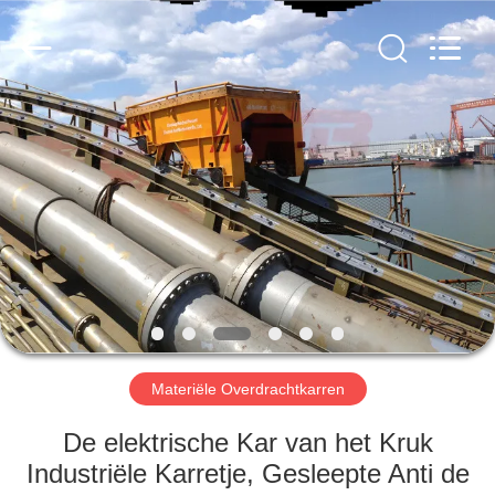
Xinxiang
Hundred
Percent
Electrical
and
Mechanical
Co.,Ltd.
All
HUIS
Rights
Reserved.
PRODUCTEN
ONGEVEER
ONS
FABRIEKSREIS
Materiële Overdrachtkarren
KWALITEITSCONTROLE
De elektrische Kar van het Kruk
Industriële Karretje, Gesleepte Anti de