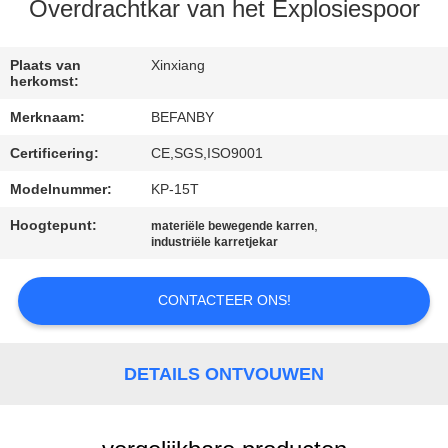
CONTACTEER
Overdrachtkar van het Explosiespoor
ONS
Plaats van
Xinxiang
herkomst:
NIEUWS
Merknaam:
BEFANBY
Certificering:
CE,SGS,ISO9001
VERZOEK
OM EEN
Modelnummer:
KP-15T
CITAAT
Hoogtepunt:
,
materiële bewegende karren
industriële karretjekar
SITEMAP
CONTACTEER ONS!
PRIVACY
DETAILS ONTVOUWEN
POLICY