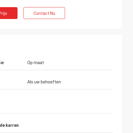
rijs
Contact Nu
ie
Op maat
n
Als uw behoeften
errenbedrijf. hoop
an zijn!
de karren