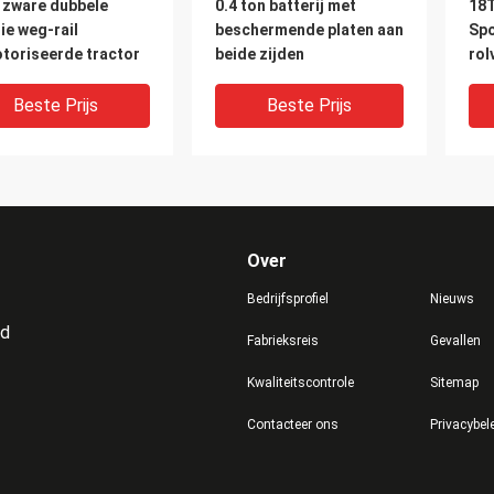
 zware dubbele
0.4 ton batterij met
18T
ie weg-rail
beschermende platen aan
Spo
toriseerde tractor
beide zijden
rol
Sle
Beste Prijs
Beste Prijs
Over
Bedrijfsprofiel
Nieuws
td
Fabrieksreis
Gevallen
DEO
VIDEO
V
Kwaliteitscontrole
Sitemap
aat gemaakte
Aanpasbare tafelfunctie
Pro
Contacteer ons
Privacybel
ey voor het vervoer
Rail Transfer Cart Met
mat
materialen zonder
Kabel Reel Power
tra
uiting met stuur
fab