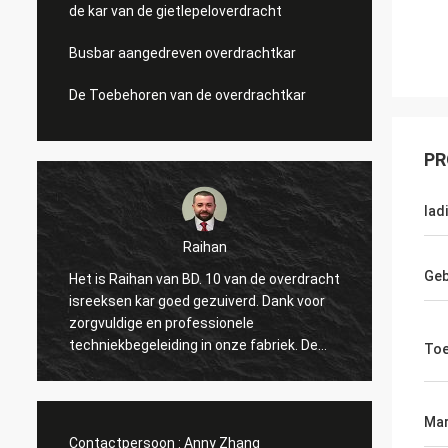
de kar van de gietlepeloverdracht
Busbar aangedreven overdrachtkar
De Toebehoren van de overdrachtkar
PR
lad
Raihan
Geb
Het is Raihan van BD. 10 van de overdracht
Hallo, 
p
isreeksen kar goed gezuiverd. Dank voor
te kom
zorgvuldige en professionele
tweema
techniekbegeleiding in onze fabriek. De
uitste
Toe
hoop alles kan gaat goed en denkt aan
deelt 
volgende prachtige samenwerking met u!
het pu
begonn
Mar
maken
Contactpersoon :
Anny Zhang