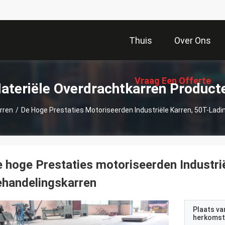
Thuis
Over Ons
Vraag Een Offerte
ateriële Overdrachtkarren Product
rren
/
De Hoge Prestaties Motoriseerden Industriële Karren, 50T-Ladi
Aan
 hoge Prestaties motoriseerden Industri
handelingskarren
Plaats va
herkomst