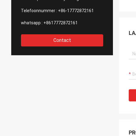
Telefoonnummer :
+86-17772872161
whatsapp :
+8617772872161
LA
Contact
PR