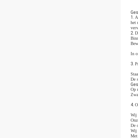
Ges
1.
A
het 
verv
2.
D
Binn
Bew
In o
3.
P
Staa
De s
Ges
Op 
Zwa
4.
O
Wij 
Onze
De o
Wij 
Met 