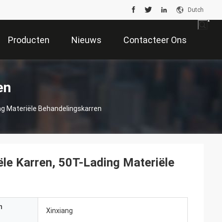
Dutch
Producten
Nieuws
Contacteer Ons
en
ng Materiële Behandelingskarren
ële Karren, 50T-Lading Materiële
n
Xinxiang