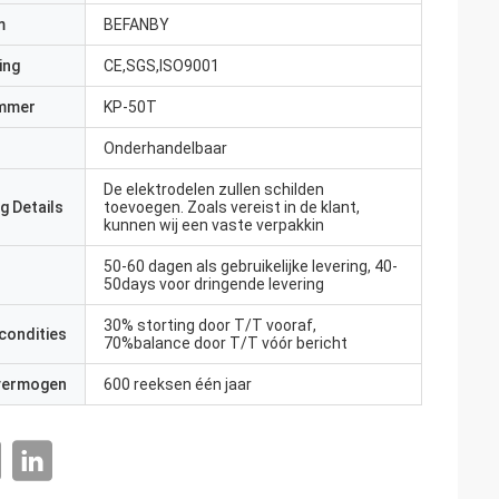
m
BEFANBY
ing
CE,SGS,ISO9001
mmer
KP-50T
Onderhandelbaar
De elektrodelen zullen schilden
g Details
toevoegen. Zoals vereist in de klant,
kunnen wij een vaste verpakkin
50-60 dagen als gebruikelijke levering, 40-
50days voor dringende levering
30% storting door T/T vooraf,
condities
70%balance door T/T vóór bericht
 vermogen
600 reeksen één jaar