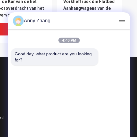
 de Kar van de het
Vorkheftruck die Flatbed
oroverdracht van het
Aanhangwagens van de
vervoer met Kruk het
Staalrol op Cementvloer
Anny Zhang
pen
slepen
Beste Prijs
Beste Prijs
4:40 PM
Good day, what product are you looking 
for?
Producten
de kar van de batterijoverdracht
ongebaande overdrachtkar
IDEO
VIDEO
de kar van de spooroverdracht
fessionele 45T
Aangepaste batterij rail-
eid
Alle categorieën
eriaal draaitafel
en wegwerktractor
nsfer cart voor de
transportwagen
riek