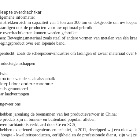
leepte overdrachtkar
lgemene informatie:
uitstrekken zich in capaciteit van 1 ton aan 300 ton en dekgrootte om uw toep
aardigen ook de producten voor uw optimaal gebruik.
e overdrachtkarren kunnen worden gebruikt:
en: Bewegingsmateriaal zoals staal of andere vormen van metalen van één kraa
egingsproduct over een lopende band.
penlucht: zoals de scheepsbouwindustrie om ladingen of zwaar materiaal over t
roducteigenschappen
lwiel
tructuur van de staalcaissonbalk
leept door andere machine
rails gemonteerd
ar laadvermogen
ngeveer ons
hebben jarenlang de boemannen van het productievervoer in China;
 prodcts zijn in binnen- en buitenland populair allebei;
verdrachtauto is verklaard door Ce en SGS;
hebben experiened ingenieurs en technici, in 2011, develpped wij een nieuwe k
hoogte - kwaliteitsproducten, eerlijkheid en de professionele dienst, zijn wij 