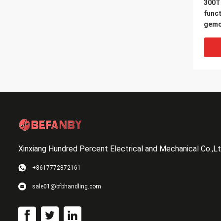
300T
funct
gemo
Xinxiang Hundred Percent Electrical and Mechanical Co.,L
VI
+8617772872161
Op m
sale01@bfbhandling.com
troll
van 
aansl