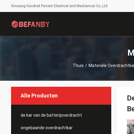
Xinxiang Hundred Percent Electrical and Mechanical Co.,Ltd
M
Thuis
/
Materiële Overdrachtka
Alle Producten
De
Be
de kar van de batterijoverdracht
ongebaande overdrachtkar