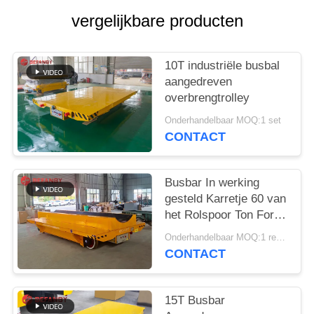
vergelijkbare producten
10T industriële busbal
aangedreven
overbrengtrolley
Onderhandelbaar MOQ:1 set
CONTACT
Busbar In werking
gesteld Karretje 60 van
het Rolspoor Ton For
Factory
Onderhandelbaar MOQ:1 reeks
CONTACT
15T Busbar