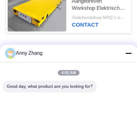
Aangedreven
Workshop Elektrisch
Behandelingsvoertuig
Onderhandelbaar MOQ:1 reeks/reeksen
op Sporen
CONTACT
populaire categorieën
Alle
Anny Zhang
de kar van de
ongebaande
4:52 AM
batterijoverdracht
overdrachtkar
Good day, what product are you looking for?
de kar van de
AGV Automatisch
spooroverdracht
Geleid Voertuig
Industriële Mecanum-
Gemotoriseerd
wielen
Overdrachtkarretje