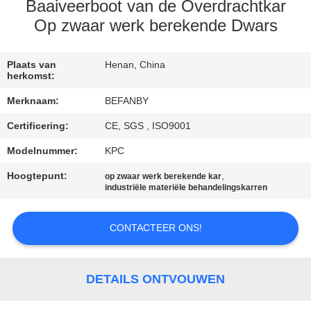
CONTACTEER
Baaiveerboot van de Overdrachtkar
ONS
Op zwaar werk berekende Dwars
NIEUWS
Plaats van
Henan, China
herkomst:
Merknaam:
BEFANBY
VERZOEK
Certificering:
CE, SGS , ISO9001
OM EEN
Modelnummer:
KPC
CITAAT
Hoogtepunt:
,
op zwaar werk berekende kar
industriële materiële behandelingskarren
SITEMAP
CONTACTEER ONS!
PRIVACY
POLICY
DETAILS ONTVOUWEN