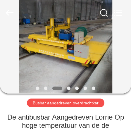
Xinxiang
Hundred
Percent
Electrical
and
Mechanical
Co.,Ltd.
All
HUIS
Rights
Reserved.
PRODUCTEN
ONGEVEER
ONS
FABRIEKSREIS
Busbar aangedreven overdrachtkar
KWALITEITSCONTROLE
De antibusbar Aangedreven Lorrie Op
hoge temperatuur van de de