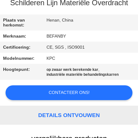
CONTACTEER
Schilderen Lijn Materiële Overdracht
ONS
Plaats van
Henan, China
herkomst:
NIEUWS
Merknaam:
BEFANBY
Certificering:
CE, SGS , ISO9001
VERZOEK
OM EEN
Modelnummer:
KPC
CITAAT
Hoogtepunt:
,
op zwaar werk berekende kar
industriële materiële behandelingskarren
SITEMAP
CONTACTEER ONS!
PRIVACY
DETAILS ONTVOUWEN
POLICY