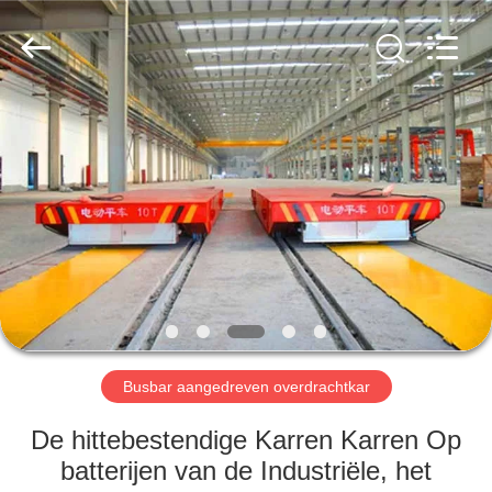
Xinxiang
Hundred
Percent
Electrical
and
Mechanical
Co.,Ltd.
All
HUIS
Rights
Reserved.
PRODUCTEN
ONGEVEER
ONS
FABRIEKSREIS
Busbar aangedreven overdrachtkar
KWALITEITSCONTROLE
De hittebestendige Karren Karren Op
batterijen van de Industriële, het