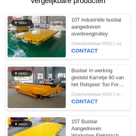
vergelijkbare producten
10T industriële busbal
aangedreven
overbrengtrolley
Onderhandelbaar MOQ:1 set
CONTACT
Busbar In werking
gesteld Karretje 60 van
het Rolspoor Ton For
Factory
Onderhandelbaar MOQ:1 reeks
CONTACT
15T Busbar
Aangedreven
Workshop Elektrisch