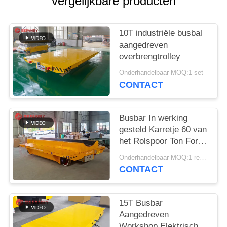
vergelijkbare producten
10T industriële busbal
aangedreven
overbrengtrolley
Onderhandelbaar MOQ:1 set
CONTACT
Busbar In werking
gesteld Karretje 60 van
het Rolspoor Ton For
Factory
Onderhandelbaar MOQ:1 reeks
CONTACT
15T Busbar
Aangedreven
Workshop Elektrisch