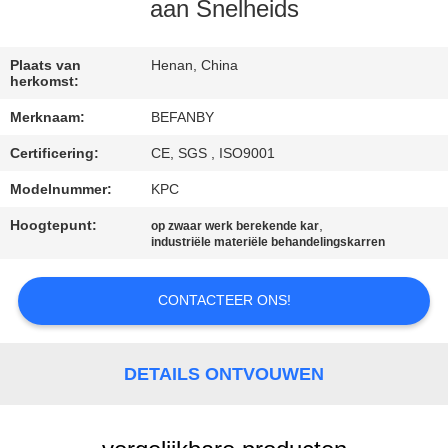
CONTACTEER
aan Snelheids
ONS
Plaats van
Henan, China
herkomst:
NIEUWS
Merknaam:
BEFANBY
Certificering:
CE, SGS , ISO9001
VERZOEK
OM EEN
Modelnummer:
KPC
CITAAT
Hoogtepunt:
,
op zwaar werk berekende kar
industriële materiële behandelingskarren
SITEMAP
CONTACTEER ONS!
PRIVACY
DETAILS ONTVOUWEN
POLICY