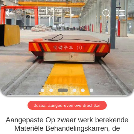
Xinxiang
Hundred
Percent
Electrical
and
Mechanical
Co.,Ltd.
All
HUIS
Rights
Reserved.
PRODUCTEN
ONGEVEER
ONS
FABRIEKSREIS
Busbar aangedreven overdrachtkar
KWALITEITSCONTROLE
Aangepaste Op zwaar werk berekende
Materiële Behandelingskarren, de