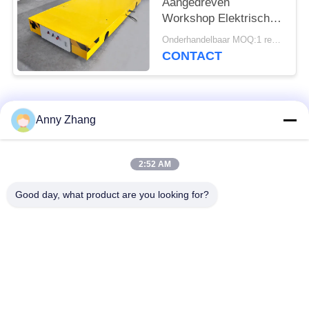
Aangedreven
Workshop Elektrisch
Behandelingsvoertuig
Onderhandelbaar MOQ:1 reeks/reeksen
op Sporen
CONTACT
populaire categorieën
Alle
Anny Zhang
de kar van de
ongebaande
2:52 AM
batterijoverdracht
overdrachtkar
Good day, what product are you looking for?
de kar van de
AGV Automatisch
spooroverdracht
Geleid Voertuig
Industriële Mecanum-
Gemotoriseerd
wielen
Overdrachtkarretje