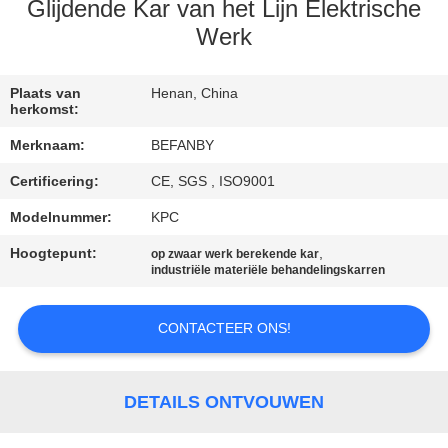
CONTACTEER
Glijdende Kar van het Lijn Elektrische
ONS
Werk
NIEUWS
Plaats van
Henan, China
herkomst:
Merknaam:
BEFANBY
VERZOEK
Certificering:
CE, SGS , ISO9001
OM EEN
Modelnummer:
KPC
CITAAT
Hoogtepunt:
,
op zwaar werk berekende kar
industriële materiële behandelingskarren
SITEMAP
CONTACTEER ONS!
PRIVACY
POLICY
DETAILS ONTVOUWEN