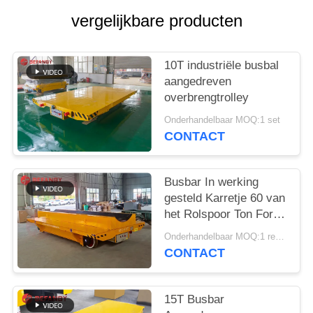
vergelijkbare producten
10T industriële busbal
aangedreven
overbrengtrolley
Onderhandelbaar MOQ:1 set
CONTACT
Busbar In werking
gesteld Karretje 60 van
het Rolspoor Ton For
Factory
Onderhandelbaar MOQ:1 reeks
CONTACT
15T Busbar