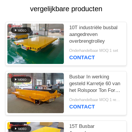
vergelijkbare producten
10T industriële busbal
aangedreven
overbrengtrolley
Onderhandelbaar MOQ:1 set
CONTACT
Busbar In werking
gesteld Karretje 60 van
het Rolspoor Ton For
Factory
Onderhandelbaar MOQ:1 reeks
CONTACT
15T Busbar