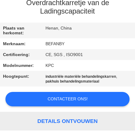
CONTACTEER
Overdrachtkarretje van de
ONS
Ladingscapaciteit
NIEUWS
Plaats van
Henan, China
herkomst:
Merknaam:
BEFANBY
VERZOEK
Certificering:
CE, SGS , ISO9001
OM EEN
Modelnummer:
KPC
CITAAT
Hoogtepunt:
,
industriële materiële behandelingskarren
pakhuis behandelingsmateriaal
SITEMAP
CONTACTEER ONS!
PRIVACY
POLICY
DETAILS ONTVOUWEN