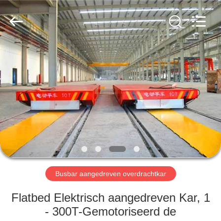
Xinxiang
Hundred
Percent
Electrical
and
Mechanical
Co.,Ltd.
All
HUIS
Rights
Reserved.
PRODUCTEN
ONGEVEER
ONS
FABRIEKSREIS
Busbar aangedreven overdrachtkar
KWALITEITSCONTROLE
Flatbed Elektrisch aangedreven Kar, 1
- 300T-Gemotoriseerd de