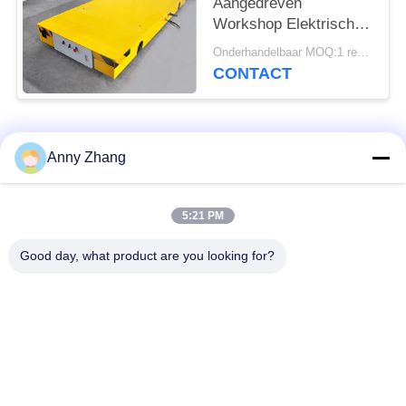
Aangedreven
Workshop Elektrisch
Behandelingsvoertuig
Onderhandelbaar MOQ:1 reeks/reeksen
op Sporen
CONTACT
populaire categorieën
Alle
Anny Zhang
de kar van de
ongebaande
5:21 PM
batterijoverdracht
overdrachtkar
Good day, what product are you looking for?
de kar van de
AGV Automatisch
spooroverdracht
Geleid Voertuig
Industriële Mecanum-
Gemotoriseerd
wielen
Overdrachtkarretje