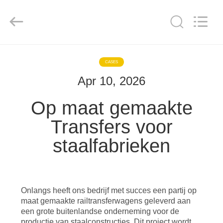
Xinxiang
Hundred
Percent
Electrical
and
Mechanical
Co.,Ltd.
All
HUIS
Rights
Reserved.
CASES
Apr 10, 2026
PRODUCTEN
Op maat gemaakte
ONGEVEER
Transfers voor
ONS
staalfabrieken
FABRIEKSREIS
Onlangs heeft ons bedrijf met succes een partij op
KWALITEITSCONTROLE
maat gemaakte railtransferwagens geleverd aan
een grote buitenlandse onderneming voor de
productie van staalconstructies. Dit project wordt