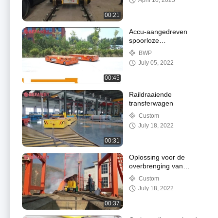
April 10, 2025
gebruiksduur
Elektrische
00:21
overbrengingswagen
Accu-aangedreven
spoorloze
transferwagen 12 ton
BWP
July 05, 2022
00:45
Raildraaiende
transferwagen
Custom
July 18, 2022
00:31
Oplossing voor de
overbrenging van
staalpotten
Custom
July 18, 2022
00:37