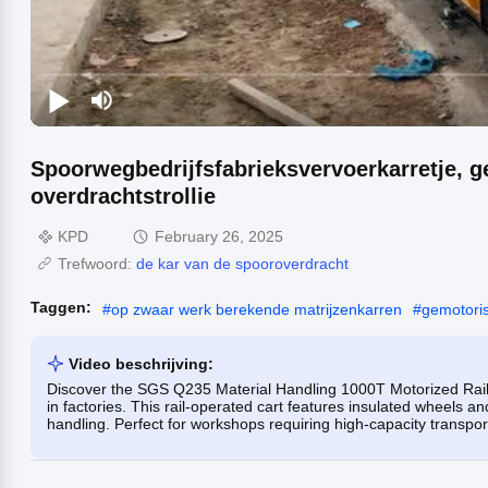
Spoorwegbedrijfsfabrieksvervoerkarretje, ge
overdrachtstrollie
KPD
February 26, 2025
Trefwoord:
de kar van de spooroverdracht
Taggen:
#
op zwaar werk berekende matrijzenkarren
#
gemotori
Video beschrijving:
Discover the SGS Q235 Material Handling 1000T Motorized Rail Ca
in factories. This rail-operated cart features insulated wheels and
handling. Perfect for workshops requiring high-capacity transpo