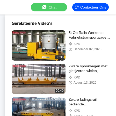
Chat
Contacteer Ons
Gerelateerde Video's
5t Op Rails Werkende
Fabriekstransportwagens,
Professioneel Elektrisch
KPD
Materiaal
December 02, 2025
Transportvoertuig
00:36
Zware spoorwegen met
gietijzeren wielen,
elektrische
KPD
overdrachtswagens
August 13, 2025
00:40
Zware ladingsrail
bediende
overbrengingswagen,
KPD
onbeperkte