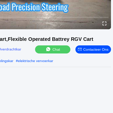
 Cart,Flexible Operated Battrey RGV Cart
Overdrachtkar
Chat
Contacteer Ons
elingskar
#
elektrische vervoerkar