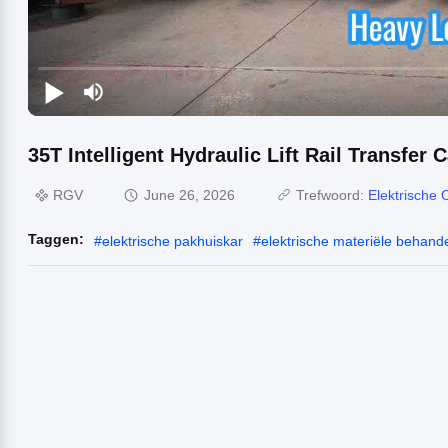
35T Intelligent Hydraulic Lift Rail Transfer
RGV
June 26, 2026
Trefwoord:
Elektrische 
Taggen:
#
elektrische pakhuiskar
#
elektrische materiële behand