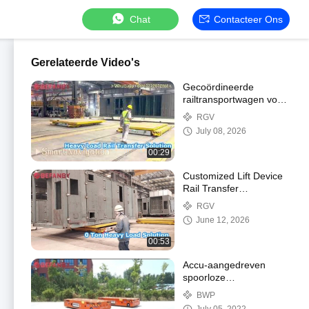
Chat
Contacteer Ons
Gerelateerde Video's
Gecoördineerde
railtransportwagen voor
twee voertuigen,
RGV
batterijtransportwagen
July 08, 2026
voor zware lasten
00:29
Customized Lift Device
Rail Transfer
Trolley,Heavy Load 15
RGV
Ton Rail Guided Vehicle
June 12, 2026
00:53
Accu-aangedreven
spoorloze
transferwagen 12 ton
BWP