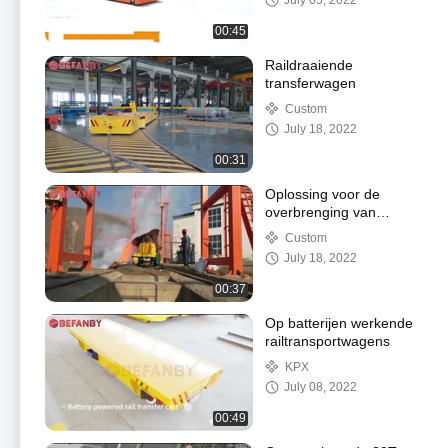
July 05, 2022
00:45
Raildraaiende
transferwagen
Custom
July 18, 2022
00:31
Oplossing voor de
overbrenging van
staalpotten
Custom
July 18, 2022
00:37
Op batterijen werkende
railtransportwagens
KPX
July 08, 2022
00:49