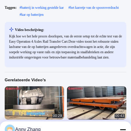
Taggen:
#
batterij in werking gestelde kar
#
het karretje van de spooroverdracht
#
kar op batterijen
Video beschrijving:
Kijk hoe we het hele proces doorlopen, van de eerste setup tot de echte test van de
Easy Operation 4 Axles Rail Transfer Cart.Deze video toont het robuuste stalen
lasframe van de op batterijen aangedreven overdrachtswagen in actie, die zijn
soepele werking op vaste rails en zijn toepassing in staalfabrieken en andere
industriële omgevingen voor betrouwbare materiaalbehandeling laat zien.
Gerelateerde Video's
00:29
00:43
80 ton railtransportwagen voor zware
Elektrische Ferry Rail Transfer Cart,
Anny Zhang
lasten, flexibele multidirectionele
Industrie Flatbed Transfer Trolley op